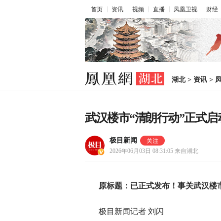
首页
资讯
视频
直播
凤凰卫视
财经
湖北
>
资讯
>
武汉楼市“清朗行动”正式启
极目新闻
2026年06月03日 08:31:05
来自湖北
原标题：已正式发布！事关武汉楼
极目新闻记者 刘闪