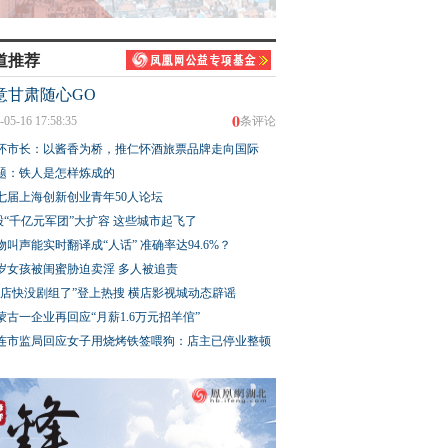
道推荐
意甘肃随心GO
0
-05-16 17:58:35
条评论
怀市长：以酱香为桥，推仁怀酒旅票品牌走向国际
题：铁人是怎样炼成的
七届上海创新创业青年50人论坛
股“千亿元军团”大扩容 这些城市起飞了
物叫声能实时翻译成“人话” 准确率达94.6%？
3岁女孩被闺蜜胁迫卖淫 多人被追责
横店快没剧组了”登上热搜 横店影视城动态辟谣
蒙古一企业再回应“月薪1.6万元招羊倌”
连市监局回应女子用烧烤铁签喂狗：店主已停业整顿