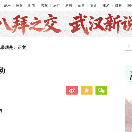
娱乐
体育
时尚
汽车
房产
科技
军事
文化
旅游
佛教
国
站
凤眼观楚
>
正文
动
市