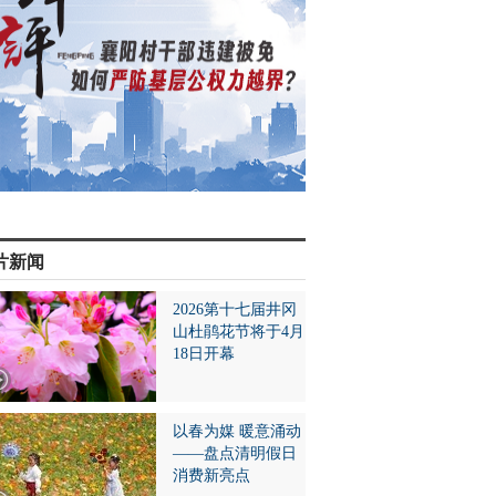
片新闻
2026第十七届井冈
山杜鹃花节将于4月
18日开幕
以春为媒 暖意涌动
——盘点清明假日
消费新亮点