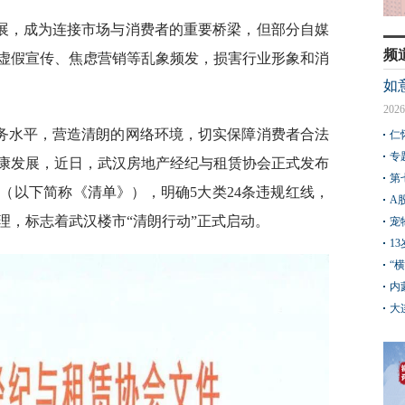
展，成为连接市场与消费者的重要桥梁，但部分自媒
频
虚假宣传、焦虑营销等乱象频发，损害行业形象和消
如
2026
务水平，营造清朗的网络环境，切实保障消费者合法
仁
专
康发展，近日，武汉房地产经纪与租赁协会正式发布
第
（以下简称《清单》），明确5大类24条违规红线，
A
理，标志着武汉楼市“清朗行动”正式启动。
宠
1
“
内
大