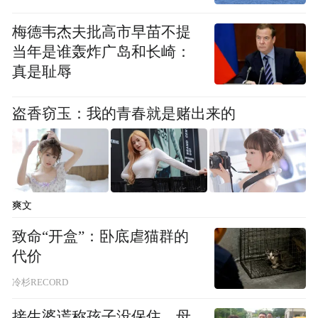
表示感谢。
梅德韦杰夫批高市早苗不提
当年是谁轰炸广岛和长崎：
（注：图片及素材来源于网络，版权归原作
真是耻辱
者所有。如有侵权请联系删除，电话：027-
85721622 。）
盗香窃玉：我的青春就是赌出来的
“特别声明：以上作品内容(包括在内的视频、图片或音
频)为凤凰网旗下自媒体平台“大风号”用户上传并发
布，本平台仅提供信息存储空间服务。
Notice: The content above (including the videos,
爽文
pictures and audios if any) is uploaded and posted
by the user of Dafeng Hao, which is a social media
致命“开盒”：卧底虐猫群的
platform and merely provides information storage
代价
space services.”
冷杉RECORD
接生婆谎称孩子没保住，母