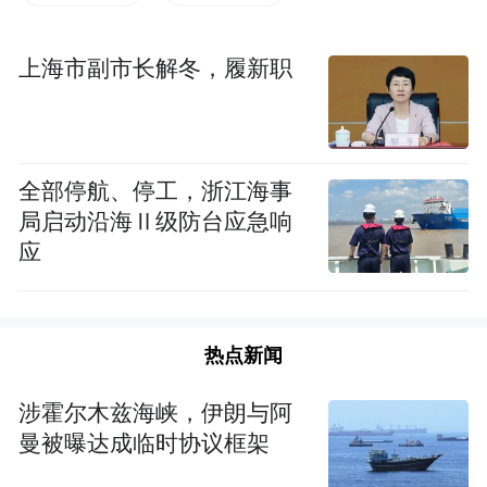
民警聂建华立即将情况报告给所部，同时根
据郑先生提供的信息展开多方查询。次日0时
上海市副市长解冬，履新职
10分，聂建华确定小程曾出现在解放大道与
崇仁路路口。
全部停航、停工，浙江海事
事不宜迟，聂建华驾驶私家车载着郑先生沿
局启动沿海Ⅱ级防台应急响
路寻找，同时将情况告知孩子母亲，让她立
应
即前往附近区域搜寻。0时57分，聂建华与郑
先生终于在仁寿路附近发现了小程。
热点新闻
确认孩子身体无恙后，聂建华耐心进行心理
疏导和劝导教育，缓解其紧张情绪。随后，
涉霍尔木兹海峡，伊朗与阿
聂建华将孩子安全送回到家人手中。离开之
曼被曝达成临时协议框架
际，郑先生及其家人对轨道民警的帮助再三