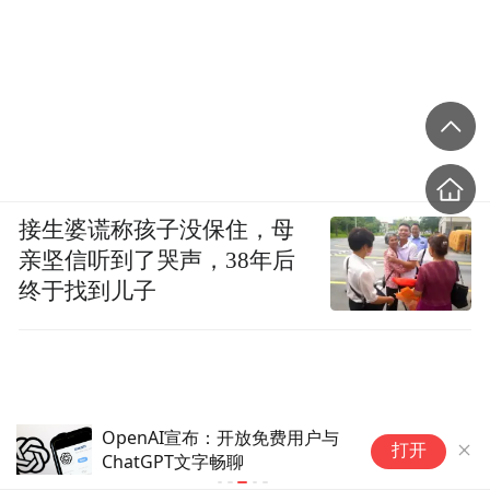
接生婆谎称孩子没保住，母
亲坚信听到了哭声，38年后
终于找到儿子
OpenAI宣布：开放免费用户与
白
打开
ChatGPT文字畅聊
是