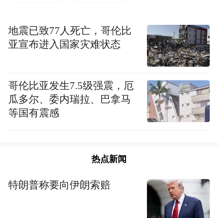
湖北省机关事务管理局主要职责
地震已致77人死亡，哥伦比
亚宣布进入国家灾难状态
湖北省机关事务管理局贯彻落实党中央关于
机关事务工作的方针政策和决策部署，落实
省委工作要求，在履行职责过程中坚持和加
哥伦比亚发生7.5级强震，厄
强党对机关事务工作的集中统一领导。
瓜多尔、委内瑞拉、巴拿马
等国有震感
来源：湖北省机关事务管理局官网、公开信
息
热点新闻
（注：图片及素材来源于网络，版权归原作
者所有。如有侵权请联系删除，电话：027-
特朗普称要向伊朗索赔
85721622 。）