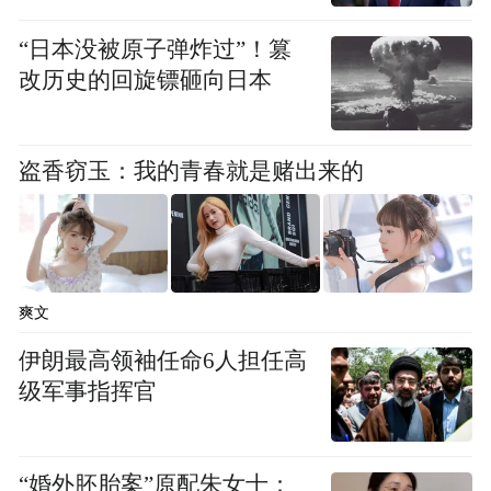
往期回顾
“日本没被原子弹炸过”！篡
改历史的回旋镖砸向日本
01
｜湖北省生态环境厅发布最新人事任免
盗香窃玉：我的青春就是赌出来的
02
｜湖北省委决定：鲁雪任湖北宏泰集团总经
理
爽文
伊朗最高领袖任命6人担任高
03
级军事指挥官
｜湖北省商务厅领导成员调整
“婚外胚胎案”原配朱女士：