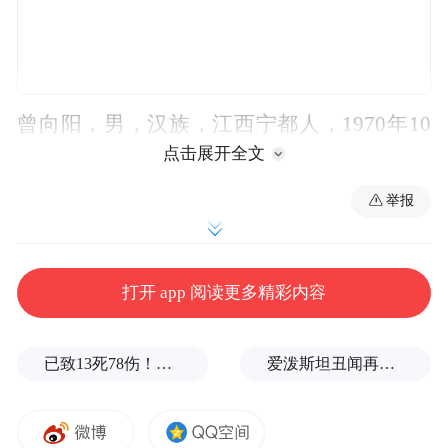
曾向阳，男，汉族，江西宁都人，1970年10
点击展开全文
月生，研究生学历，哲学硕士，1988年8月参
加工作，1992年4月加入中国共产党。曾任省
举报
新闻出版广电局（省版权局）党组成员、副
局长，新疆生产建设兵团第五师党委常委、
副师长、省援疆工作前方指挥部党组副书
打开 app 阅读更多精彩内容
记、副总指挥，省人社厅党组成员、副厅
长，省政府副秘书长、办公厅主任、省禁毒
已致13死78伤！这是乌方对俄本土发动的最致命袭击之一
爱泼斯坦丑闻再曝新线索！美国顶级艺术学校爆70起性侵黑幕，近50名成年人被指控
委副主任。现任省机关事务局党组书记、局
长。