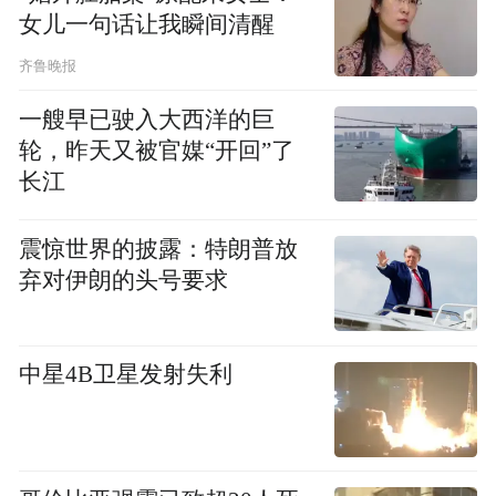
04
女儿一句话让我瞬间清醒
齐鲁晚报
｜武钢集团迎来新任总经理
一艘早已驶入大西洋的巨
05
轮，昨天又被官媒“开回”了
长江
｜湖北最新人事任免 涉及多名副市长
震惊世界的披露：特朗普放
“特别声明：以上作品内容(包括在内的视频、图片或音
弃对伊朗的头号要求
频)为凤凰网旗下自媒体平台“大风号”用户上传并发
布，本平台仅提供信息存储空间服务。
Notice: The content above (including the videos,
中星4B卫星发射失利
pictures and audios if any) is uploaded and posted
by the user of Dafeng Hao, which is a social media
platform and merely provides information storage
space services.”