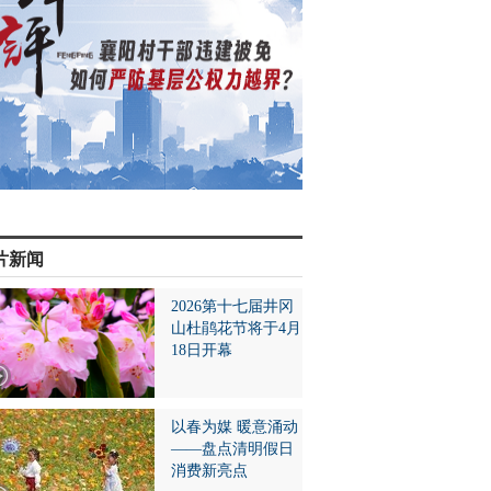
片新闻
2026第十七届井冈
山杜鹃花节将于4月
18日开幕
以春为媒 暖意涌动
——盘点清明假日
消费新亮点