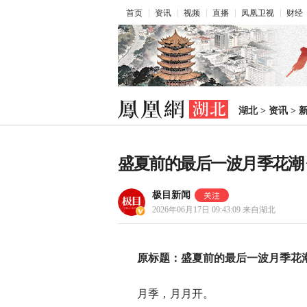
首页
资讯
视频
直播
凤凰卫视
财经
湖北
>
资讯
>
盛夏前的最后一波月季花潮
极目新闻
2026年06月17日 09:43:09
来自湖北
原标题：盛夏前的最后一波月季花
月季，月月开。