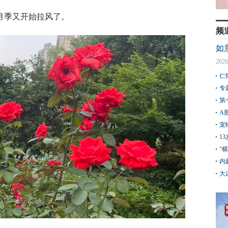
月季又开始拉风了。
频
如
2026
仁
专
第
A
宠
1
“
内
大