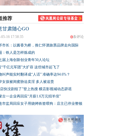
道推荐
意甘肃随心GO
0
-05-16 17:58:35
条评论
怀市长：以酱香为桥，推仁怀酒旅票品牌走向国际
题：铁人是怎样炼成的
七届上海创新创业青年50人论坛
股“千亿元军团”大扩容 这些城市起飞了
物叫声能实时翻译成“人话” 准确率达94.6%？
3岁女孩被闺蜜胁迫卖淫 多人被追责
横店快没剧组了”登上热搜 横店影视城动态辟谣
蒙古一企业再回应“月薪1.6万元招羊倌”
连市监局回应女子用烧烤铁签喂狗：店主已停业整顿