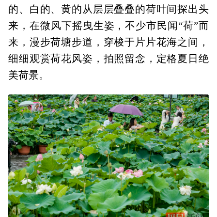
的、白的、黄的从层层叠叠的荷叶间探出头
来，在微风下摇曳生姿，不少市民闻“荷”而
来，漫步荷塘步道，穿梭于片片花海之间，
细细观赏荷花风姿，拍照留念，定格夏日绝
美荷景。