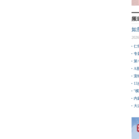
频
如
2026
仁
专
第
A
宠
1
“
内
大