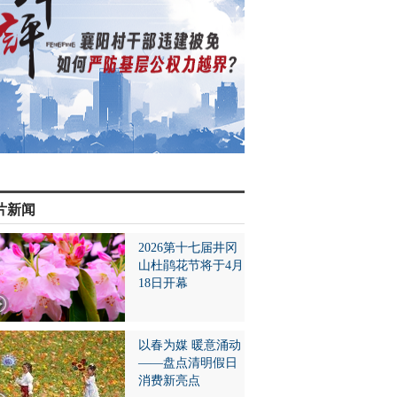
片新闻
2026第十七届井冈
山杜鹃花节将于4月
18日开幕
以春为媒 暖意涌动
——盘点清明假日
消费新亮点