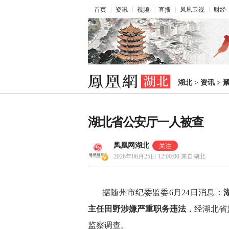
首页
资讯
视频
直播
凤凰卫视
财经
湖北
>
资讯
>
湖北省公安厅一人被查
凤凰网湖北
2026年06月25日 12:00:00
来自湖北
据随州市纪委监委6月24日消息：
主任田野涉嫌严重职务违法
，经湖北省
监察调查。