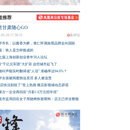
道推荐
意甘肃随心GO
0
-05-16 17:58:35
条评论
怀市长：以酱香为桥，推仁怀酒旅票品牌走向国际
题：铁人是怎样炼成的
七届上海创新创业青年50人论坛
股“千亿元军团”大扩容 这些城市起飞了
物叫声能实时翻译成“人话” 准确率达94.6%？
3岁女孩被闺蜜胁迫卖淫 多人被追责
横店快没剧组了”登上热搜 横店影视城动态辟谣
蒙古一企业再回应“月薪1.6万元招羊倌”
连市监局回应女子用烧烤铁签喂狗：店主已停业整顿