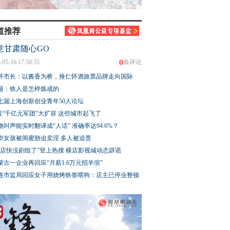
道推荐
意甘肃随心GO
0
-05-16 17:58:35
条评论
怀市长：以酱香为桥，推仁怀酒旅票品牌走向国际
题：铁人是怎样炼成的
七届上海创新创业青年50人论坛
股“千亿元军团”大扩容 这些城市起飞了
物叫声能实时翻译成“人话” 准确率达94.6%？
3岁女孩被闺蜜胁迫卖淫 多人被追责
横店快没剧组了”登上热搜 横店影视城动态辟谣
蒙古一企业再回应“月薪1.6万元招羊倌”
连市监局回应女子用烧烤铁签喂狗：店主已停业整顿