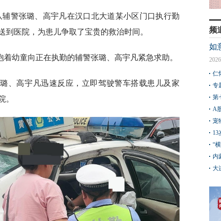
中队辅警张璐、高宇凡在汉口北大道某小区门口执行勤
频
送到医院，为患儿争取了宝贵的救治时间。
如
女抱着幼童向正在执勤的辅警张璐、高宇凡紧急求助。
2026
仁
张璐、高宇凡迅速反应，立即驾驶警车搭载患儿及家
专
第
院。
A
宠
1
“
内
大