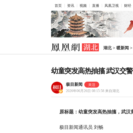
首页
资讯
视频
直播
凤凰卫视
财经
湖北
>
暖新闻
幼童突发高热抽搐 武汉交
极目新闻
2026年06月26日 08:15:58
来自湖北
原标题：幼童突发高热抽搐，武汉
极目新闻通讯员 刘畅