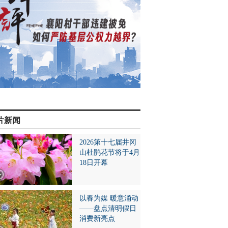
片新闻
2026第十七届井冈
山杜鹃花节将于4月
18日开幕
以春为媒 暖意涌动
——盘点清明假日
消费新亮点