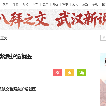
娱乐
体育
时尚
汽车
房产
科技
军事
文化
旅游
佛教
国
站
>
正文
警紧急护送就医
黄陂交警紧急护送就医