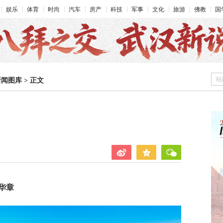
娱乐
体育
时尚
汽车
房产
科技
军事
文化
旅游
佛教
国
站
新闻图库
>
正文
华章