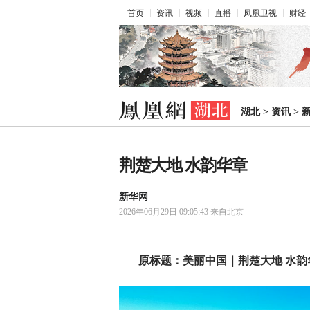
首页
资讯
视频
直播
凤凰卫视
财经
湖北
>
资讯
>
荆楚大地 水韵华章
新华网
2026年06月29日 09:05:43
来自北京
原标题：美丽中国｜荆楚大地 水韵