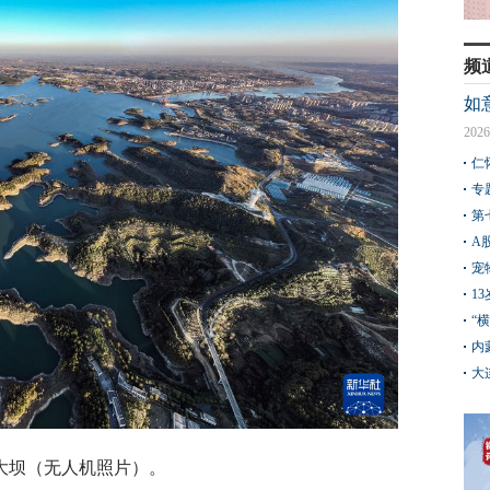
频
如
2026
仁
专
第
A
宠
1
“
内
大
江口大坝（无人机照片）。