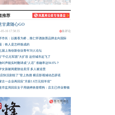
道推荐
意甘肃随心GO
0
-05-16 17:58:35
条评论
怀市长：以酱香为桥，推仁怀酒旅票品牌走向国际
题：铁人是怎样炼成的
七届上海创新创业青年50人论坛
股“千亿元军团”大扩容 这些城市起飞了
物叫声能实时翻译成“人话” 准确率达94.6%？
3岁女孩被闺蜜胁迫卖淫 多人被追责
横店快没剧组了”登上热搜 横店影视城动态辟谣
蒙古一企业再回应“月薪1.6万元招羊倌”
连市监局回应女子用烧烤铁签喂狗：店主已停业整顿