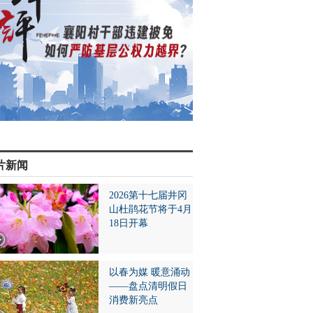
片新闻
2026第十七届井冈
山杜鹃花节将于4月
18日开幕
以春为媒 暖意涌动
——盘点清明假日
消费新亮点