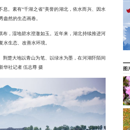
不息。素有“千湖之省”美誉的湖北，依水而兴、因水
秀盎然的生态画卷。
棋布，湿地碧水澄澈如玉。近年来，湖北持续推进河
复水生态、改善水环境。
。荆楚大地以青山为笔、以绿水为墨，在河湖阡陌间
华社记者 伍志尊 摄
图