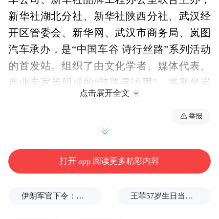
新华社湖北分社、新华社陕西分社、武汉经
开区管委会、新华网、武汉市商务局、岚图
汽车承办，是“中国车谷 诗行丝路”系列活动
的首发站。组织了由文化学者、媒体代表、
产业专家等组成的“诗路寻访团”，将乘坐岚
点击展开全文
图汽车，7月2日从黄鹤楼启程，以诗为媒，
以车为桥，沿丝绸之路经济带向西，途经陕
举报
西、甘肃、新疆，最终抵达吉尔吉斯斯坦，
让车谷产业发展故事沿着千年诗路向全球传
打开 app 阅读更多精彩内容
播。
伊朗军官下令：如果美军踏上我国领土，就砍掉他们脚！
王菲57岁生日当天，谢霆锋隔空说3次生日快乐