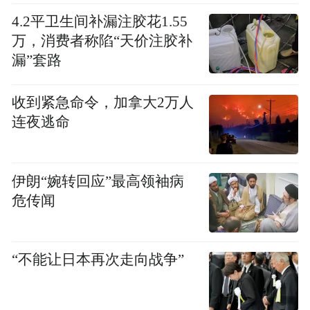
是“武汉造、车谷造”的靓丽名片，更是民族
4.2平卫生间补漏注胶花1.55
汽车品牌向上突围的杰出代表，将全方位展
万，消费者称陷“天价注胶补
示中国智造的硬核实力。
漏”套路
收到紧急命令，加拿大2万人
连夜逃命
伊朗“婉转回应”最高领袖病
危传闻
他介绍，武汉经开区还将在西安、武威、喀
“不能让日本再次走向战争”
什、比什凯克等地举办系列活动，中国车谷
品牌运营中心也将同步发放总额8000万元的