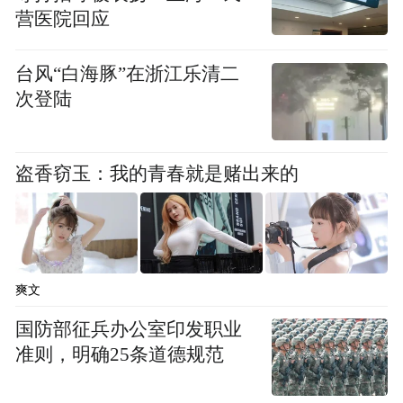
营医院回应
台风“白海豚”在浙江乐清二
次登陆
盗香窃玉：我的青春就是赌出来的
武汉市委常委、武汉经开区党工委书记 刘子
清参加当天的启动活动并致辞，他表示，此
行不仅是文脉跨越时空的浪漫远航，更是产
业走向世界的壮阔远征，让车谷产业发展故
爽文
事沿着千年诗路向全球传播，不断续写新时
国防部征兵办公室印发职业
代交流交融、合作共赢的“丝路新篇”！此次
准则，明确25条道德规范
护航“诗行丝路”活动全程的岚图汽车，不仅