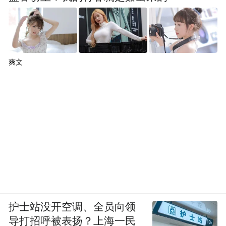
上去”三步走，未来五年投入千亿级资源，推
55款全球车型，目标2030年全球年销500万
辆、海外占比40%。岚图泰山X8等高端车型
亮相，展现中式豪华智造实力。
爽文
“丝绸之路是产业之旅，同时也是文化之
旅。” 岚图汽车CEO蒋焘介绍，岚图泰山X8
适合西部复杂路况与多元出行场景，搭载先
进的智能辅助驾驶和智能座舱系统。“希望通
过本次活动展示‘武汉造’‘车谷造’的技术实
力，也在沿途感受丝路文化、汲取东方灵
感，为产品注入更深厚的文化表达。同时，
岚图也希望借此向全球展示岚图优秀的产品
护士站没开空调、全员向领
导打招呼被表扬？上海一民
和技术，加速我们在海外市场的拓展。”