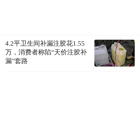
诚介绍。本次活动紧扣“一带一路”倡议，对
内激活西北汽车消费、展示车谷智能制造与
新能源技术，对外打通中亚常态化外贸渠
道，同时以汽车为载体传播中华丝路诗词文
4.2平卫生间补漏注胶花1.55
万，消费者称陷“天价注胶补
化，打造文化与汽车产业融合发展样板，深
漏”套路
化政企媒多方协同开放合作。“我们希望通过
诗行丝路专项消费券与汽车巡展活动，发挥
主流媒体优势，有效激发消费潜力，助力‘武
汉造’‘车谷造’汽车驶向中亚等更广阔的市
场。”
（文：凤凰网湖北 熊丹丹 通讯员供图 通讯
员：蒋秋雨 高玲玲）