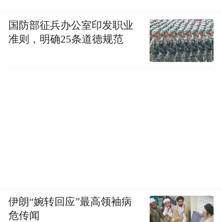
“特别声明：以上作品内容(包括在内的视频、图片或音
国防部征兵办公室印发职业
频)为凤凰网旗下自媒体平台“大风号”用户上传并发
准则，明确25条道德规范
布，本平台仅提供信息存储空间服务。
Notice: The content above (including the videos,
pictures and audios if any) is uploaded and posted
by the user of Dafeng Hao, which is a social media
platform and merely provides information storage
space services.”
伊朗“婉转回应”最高领袖病
危传闻