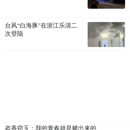
台风“白海豚”在浙江乐清二
活动当天，岚图汽车还正式发布了“诗行丝
次登陆
路”行驶路线及品牌传播系列活动计划，“武
汉造 全球行”岚图车队也同步发车。
“本次活动旨在开拓中亚、西亚增量市场，以
国风文化赋能全球营销，加速海外渠道生态
建设，助力中国自主品牌沿丝路走向世界。”
东风公司党委常委、副总经理尤峥在启动活
动上介绍，东风公司携岚图新能源车队西行
直达中亚。东风发布“天际扬帆”全球化战
略，确立“产品走出去、产能走进去、产业走
盗香窃玉：我的青春就是赌出来的