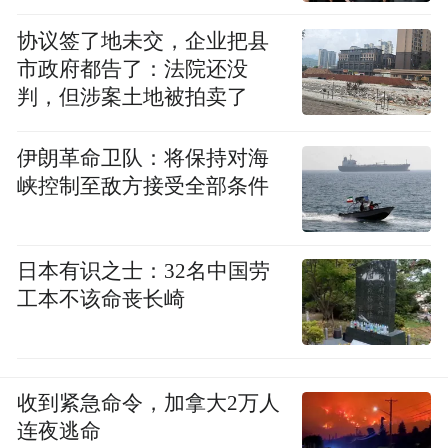
“诗行丝路”专属消费券，把真金白银的实惠
协议签了地未交，企业把县
送到沿线消费者手中，助力“武汉造、车谷
市政府都告了：法院还没
造”汽车持续放大品牌声量，驶向西北、中亚
判，但涉案土地被拍卖了
等更广阔的市场！
伊朗革命卫队：将保持对海
峡控制至敌方接受全部条件
日本有识之士：32名中国劳
工本不该命丧长崎
收到紧急命令，加拿大2万人
连夜逃命