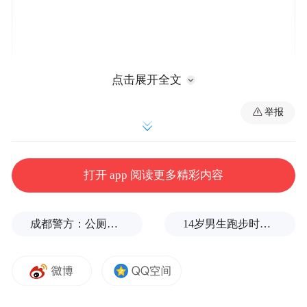
点击展开全文
2002.09--2007.02，湖北省恩施州公安局办事
举报
员、科员（其间：2006.02--2008.02，下派鹤
峰县公安局太平派出所任副所长）；
打开 app 阅读更多精彩内容
2007.03--2009.03，湖北省恩施州公安局法制
科副科长；
成都警方：公厕乱贴非法小广告，严查
14岁男生跑步时心脏骤停，后被鉴定为“器质性痴呆”，家属质疑校方失责
2009.03--2010.12，湖北省恩施州委办公室秘
书科副科长；