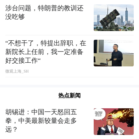
2010.12--2012.08，湖北省恩施州委总值班室
涉台问题，特朗普的教训还
副主任（正科级）（其间：2011.04—
没吃够
2011.07，在恩施州委党校举办的恩施州中青
年干部培训班学习）；
“不想干了，特提出辞职，在
2012.08--2014.08，湖北省恩施州委办公室信
新院长上任前，我一定准备
好交接工作“
息科科长；
微观上海_SH
2014.08--2015.11，湖北省恩施州委信息综合
室副主任（主持工作）（其间：2015.10—
热点新闻
2015.11，在中南民族大学、恩施州委党校联
合举办的恩施州中青年干部培训班学习）；
胡锡进：中国一天怒回五
拳，中美最新较量会走多
2015.11--2018.07，湖北省恩施州委总值班室
远？