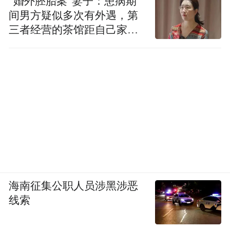
“婚外胚胎案”妻子：患病期
间男方疑似多次有外遇，第
三者经营的茶馆距自己家步
行仅15分钟
海南征集公职人员涉黑涉恶
线索