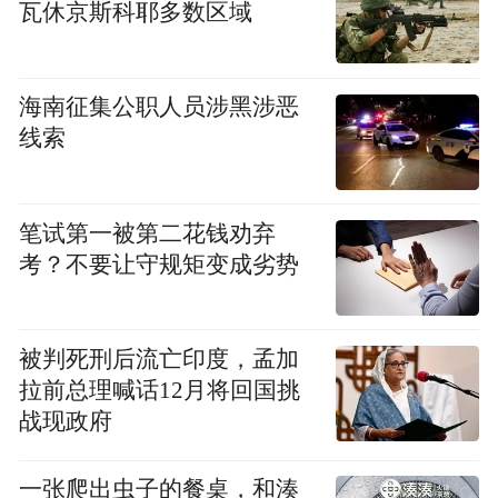
瓦休京斯科耶多数区域
记，县人民政府党组书记、县长；
2026.06--，湖北省恩施土家族苗族自治州建
海南征集公职人员涉黑涉恶
始县委书记。
线索
“特别声明：以上作品内容(包括在内的视频、图片或音
频)为凤凰网旗下自媒体平台“大风号”用户上传并发
笔试第一被第二花钱劝弃
布，本平台仅提供信息存储空间服务。
考？不要让守规矩变成劣势
Notice: The content above (including the videos,
pictures and audios if any) is uploaded and posted
by the user of Dafeng Hao, which is a social media
platform and merely provides information storage
被判死刑后流亡印度，孟加
space services.”
拉前总理喊话12月将回国挑
战现政府
一张爬出虫子的餐桌，和湊