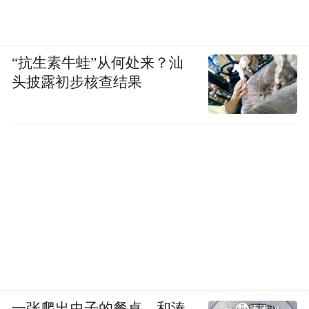
“抗生素牛蛙”从何处来？汕
头披露初步核查结果
一张爬出虫子的餐桌，和湊