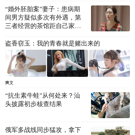
主任（副县级）（其间：2017.09—
“婚外胚胎案”妻子：患病期
2017.11，在杭州市委党校举办的杭州市市管
间男方疑似多次有外遇，第
领导干部进修班学习）；
三者经营的茶馆距自己家步
行仅15分钟
2018.07--2020.09，湖北省恩施州委办公室副
盗香窃玉：我的青春就是赌出来的
主任；
2020.09--2021.08，湖北省恩施州委副秘书长
（副县级）；
爽文
2021.08--2021.11，湖北省建始县县委副书
“抗生素牛蛙”从何处来？汕
记，县人民政府党组书记、副县长 、代县
头披露初步核查结果
长；
俄军多战线同步猛攻，拿下
2021.11--2026.06，湖北省建始县县委副书