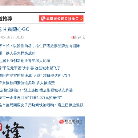
道推荐
意甘肃随心GO
0
-05-16 17:58:35
条评论
怀市长：以酱香为桥，推仁怀酒旅票品牌走向国际
题：铁人是怎样炼成的
七届上海创新创业青年50人论坛
股“千亿元军团”大扩容 这些城市起飞了
物叫声能实时翻译成“人话” 准确率达94.6%？
3岁女孩被闺蜜胁迫卖淫 多人被追责
横店快没剧组了”登上热搜 横店影视城动态辟谣
蒙古一企业再回应“月薪1.6万元招羊倌”
连市监局回应女子用烧烤铁签喂狗：店主已停业整顿