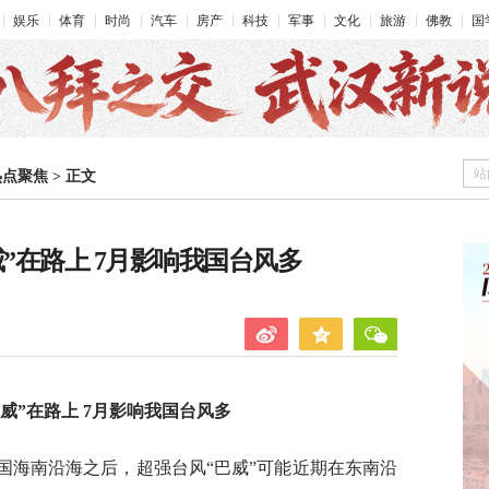
娱乐
体育
时尚
汽车
房产
科技
军事
文化
旅游
佛教
国
站
热点聚焦
>
正文
”在路上 7月影响我国台风多
威”在路上 7月影响我国台风多
我国海南沿海之后，超强台风“巴威”可能近期在东南沿