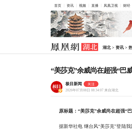
首页
资讯
视频
直播
凤凰卫视
财经
湖北
>
资讯
>
“美莎克”余威尚在超强“巴威
极目新闻
2026年07月08日 08:34:07
来自湖北
原标题：“美莎克”余威尚在超强“巴
据新华社电 继台风“美莎克”登陆