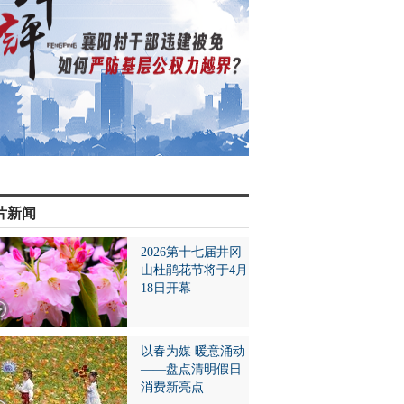
片新闻
2026第十七届井冈
山杜鹃花节将于4月
18日开幕
以春为媒 暖意涌动
——盘点清明假日
消费新亮点