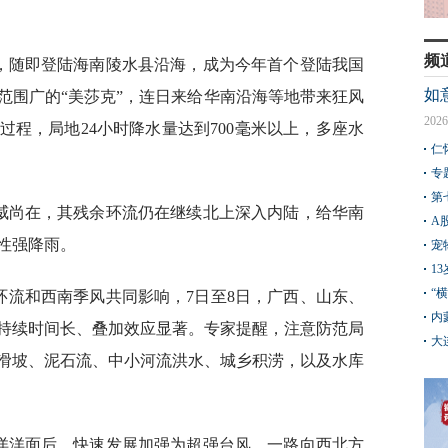
频
后，随即登陆海南陵水县沿海，成为今年首个登陆我国
如
范围广的“美莎克”，连日来给华南沿海等地带来狂风
2026
程，局地24小时降水量达到700毫米以上，多座水
仁
专
第
余威尚在，其残余环流仍在继续北上深入内陆，给华南
A
性强降雨。
宠
1
“
环流和西南季风共同影响，7日至8日，广西、山东、
内
持续时间长、叠加效应显著。专家提醒，注意防范局
大
滑坡、泥石流、中小河流洪水、城乡积涝，以及水库
平洋洋面后，快速发展加强为超强台风，一路向西北方