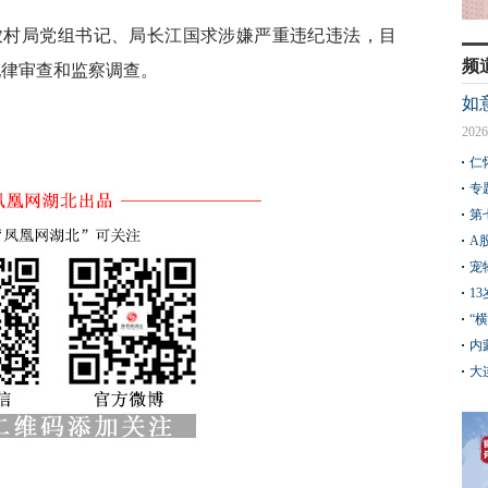
农村局党组书记、局长江国求涉嫌严重违纪违法，目
频
纪律审查和监察调查。
如
2026
仁
专
第
A
宠
1
“
内
大