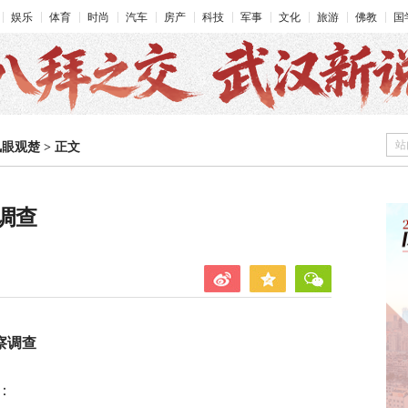
娱乐
体育
时尚
汽车
房产
科技
军事
文化
旅游
佛教
国
站
凤眼观楚
>
正文
调查
察调查
：