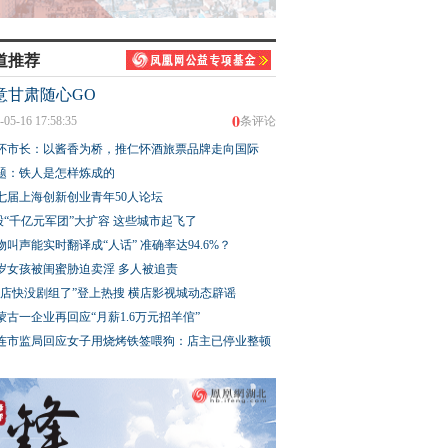
道推荐
意甘肃随心GO
0
-05-16 17:58:35
条评论
怀市长：以酱香为桥，推仁怀酒旅票品牌走向国际
题：铁人是怎样炼成的
七届上海创新创业青年50人论坛
股“千亿元军团”大扩容 这些城市起飞了
物叫声能实时翻译成“人话” 准确率达94.6%？
3岁女孩被闺蜜胁迫卖淫 多人被追责
横店快没剧组了”登上热搜 横店影视城动态辟谣
蒙古一企业再回应“月薪1.6万元招羊倌”
连市监局回应女子用烧烤铁签喂狗：店主已停业整顿