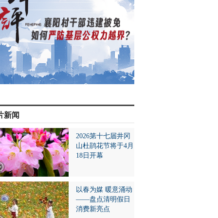
片新闻
2026第十七届井冈
山杜鹃花节将于4月
18日开幕
以春为媒 暖意涌动
——盘点清明假日
消费新亮点