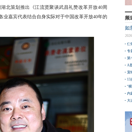
湖北策划推出《江流贤聚谈武昌礼赞改革开放40周
各业嘉宾代表结合自身实际对于中国改革开放40年的
频
如
2026
仁
专
第
A
宠
1
“
内
大