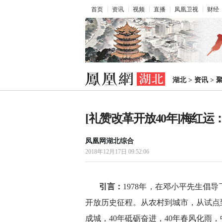
首页
资讯
视频
直播
凤凰卫视
财经
湖北
>
资讯
>
[礼赞改革开放40年]梅红
凤凰网湖北综合
2018年12月17日 09:52:06
引言：
1978年，在邓小平先生倡
开放历史征程。从农村到城市，从试点
成城，40年砥砺奋进，40年春风化雨