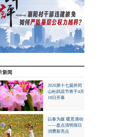
片新闻
2026第十七届井冈
山杜鹃花节将于4月
18日开幕
以春为媒 暖意涌动
——盘点清明假日
消费新亮点