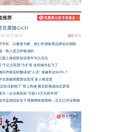
道推荐
意甘肃随心GO
0
-05-16 17:58:35
条评论
怀市长：以酱香为桥，推仁怀酒旅票品牌走向国际
题：铁人是怎样炼成的
七届上海创新创业青年50人论坛
股“千亿元军团”大扩容 这些城市起飞了
物叫声能实时翻译成“人话” 准确率达94.6%？
3岁女孩被闺蜜胁迫卖淫 多人被追责
横店快没剧组了”登上热搜 横店影视城动态辟谣
蒙古一企业再回应“月薪1.6万元招羊倌”
连市监局回应女子用烧烤铁签喂狗：店主已停业整顿