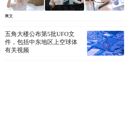
年，潜江市委、市政府在谋划小龙虾产业发
展上，提出了新的课题--实施双品牌战略，全
爽文
面启动“潜江龙虾”“潜江虾稻”区域公用品牌
五角大楼公布第5批UFO文
创建工作。通过品牌建设，塑造潜江龙虾区
件，包括中东地区上空球体
域公用品牌的统一形象，推动产业化规范升
有关视频
级，实现品牌增效。
区域品牌如何打造？对于潜江而言，就是要
集中力量以优势产业在激烈的市场竞争中突
围。
为加快区域公用品牌创建，我市通过统一店
招等方式实行双品牌运作，在潜江生态龙虾
城开展试验示范。依托潜江虾-稻品牌信息服