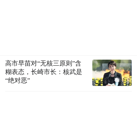
促进会签订了区域公用品牌授权使用合
同。
高产高质，为潜江龙虾出口加足马力
虾-稻区域公用品牌的打响让潜江龙虾广受市
场追捧，形成了潜江龙虾“代言湖北，引领全
高市早苗对“无核三原则”含
球”的良好局面。据统计，每五只远销欧洲的
糊表态，长崎市长：核武是
“绝对恶”
小龙虾，有三只来自潜江，潜江小龙虾产业
加工出口连续14年位居全国第一，成为“中国
小龙虾加工出口第一市”。除了品牌影响，产
量和质量也是必不可少的条件。