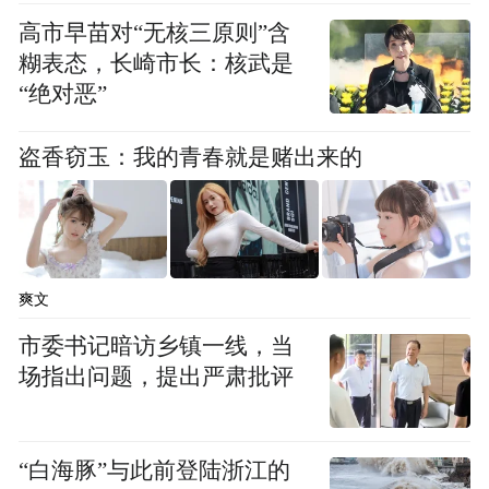
高市早苗对“无核三原则”含
糊表态，长崎市长：核武是
“绝对恶”
盗香窃玉：我的青春就是赌出来的
6月1日起，以潜江龙虾等为代表的部分湖北
优质区域公用品牌农产品正式亮相央视，为
全国人民带来一场具有浓郁荆楚味道的视觉
爽文
盛宴。
市委书记暗访乡镇一线，当
场指出问题，提出严肃批评
“白海豚”与此前登陆浙江的