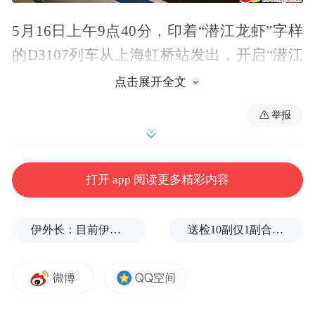
5月16日上午9点40分，印着“潜江龙虾”字样
的D3107列车从上海虹桥站发出，开启“潜江
龙虾”品牌传播的新故事。
点击展开全文
举报
打开 app 阅读更多精彩内容
伊外长：目前伊朗与美国之间没有进行任何谈判
送检10副仅1副合格！央视曝光：劣质太阳镜成“伤眼镜”