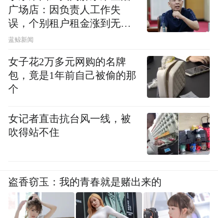
广场店：因负责人工作失
有趣活动。除了大众关注，“潜江龙虾”还在
误，个别租户租金涨到无法
2018年、2019年，连续两年被写入省政府工
想象
蓝鲸新闻
作报告。
女子花2万多元网购的名牌
短短19年间，潜江小龙虾产业从无到有，从
包，竟是1年前自己被偷的那
个
有到大，从大到强，做到了全国知名，走向
世界。收受到如此多的关注，这源于--
女记者直击抗台风一线，被
吹得站不住
政府助力，为潜江龙虾插上腾飞翅膀
潜江龙虾虽然声名远播，但长期以来，各基
地、工厂、餐饮商户大多采取单兵作战模
盗香窃玉：我的青春就是赌出来的
式，潜江小龙虾产业在市场管理、品牌引领
和品牌增值等方面稍有滞后。对此，2017