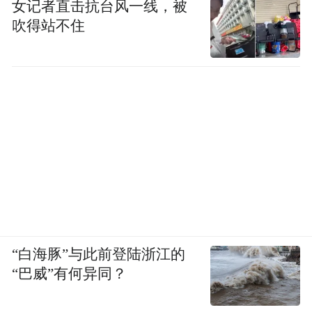
袋米，一座城。从虾到虾稻，从出口到内
女记者直击抗台风一线，被
吹得站不住
销，从线下到线上，潜江龙虾正在刮起一阵
“红色旋风”，潜江的模式、效益、创新、品
质、美味、品牌、文化、生态，正走出湖
北，迈向全国，影响全世界。
“白海豚”与此前登陆浙江的
“巴威”有何异同？