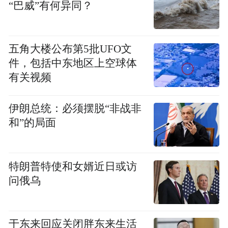
“巴威”有何异同？
五角大楼公布第5批UFO文
件，包括中东地区上空球体
有关视频
美国当地时间6月4日，一场主题为“潜江龙虾
伊朗总统：必须摆脱“非战非
和”的局面
世界共享-- 潜江龙虾走进联合国”的主题活动
走进纽约联合国总部。两位烹饪大师为联合
国各国官员烹制龙虾美食，让世界共享潜江
特朗普特使和女婿近日或访
龙虾美味。
问俄乌
此外，不少媒体纷纷聚焦潜江龙虾，通过直
播的方式向全国展示潜江龙虾的精彩故事和
于东来回应关闭胖东来生活