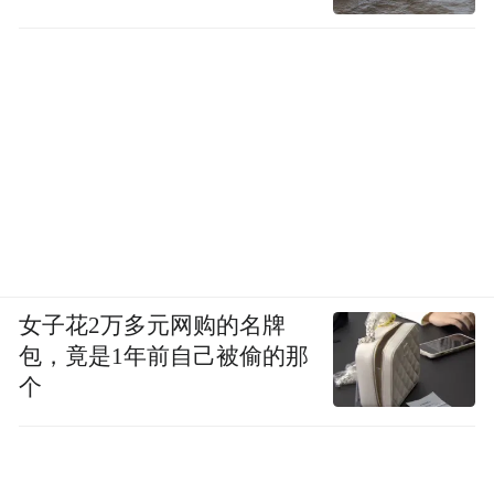
江市政府签订《共享“潜江龙虾”区域公用品
牌合作协议》，实现“潜江龙虾”品牌及技术
共用共享，湖北小龙虾区域公用品牌正式运
营。
根据协议，合作方结成“潜江龙虾”产业区域
性战略合作伙伴，统一推广“潜江龙虾”标准
化养殖技术、统一使用“潜江龙虾”区域公用
品牌、统一宣传“潜江龙虾”品牌形象、统一
女子花2万多元网购的名牌
践行“潜江龙虾”产业发展理念。
包，竟是1年前自己被偷的那
个
继9地签署协议后，越来越多的地方和企业加
入到“潜江龙虾”家族中。截至2018年底，共
有45家省内外虾-稻企业与潜江龙虾产业发展