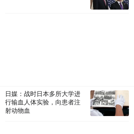
司为“国家级农业产业化重点龙头企业”,获全
球ERC认证，产品可直接进入欧美超
市。
2018年，在俄罗斯世界杯期间，潜江小龙虾
还向世界展示了自己的美好形象，潜江也成
为北京冬奥会小龙虾唯一供应地，一场带有
潜江印记的“红色风暴”也愈演愈烈。
共建共享，为潜江龙虾走出去开大道
日媒：战时日本多所大学进
行输血人体实验，向患者注
尽管“红色风暴”愈演愈烈，然而在产业基础
射动物血
扎实、产业链条完备的优势背面也藏着隐
患。数据显示，当前，小龙虾海内外市场需