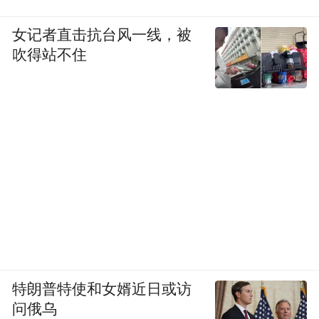
高质量，为潜江龙虾出口提供坚实保障。“虾
稻共作”模式的最大好处就是通过虾稻制衡实
女记者直击抗台风一线，被
现生态种养。目前，潜江龙虾养殖基地坚持
吹得站不住
标准化生产，是全国小龙虾标准化养殖示范
县。为严把质量安全关，潜江还建立健全水
产品质量安全可追溯体系，现已建成11个水
产品质量安全可追溯基地，1个水产品质量可
追溯中心控制平台。
在产量与质量的双重保证下，如今，“华山”
“莱克”“宝龙”3家企业获得对美、欧、日本、
韩国等国外市场的水产食品自营出口权，产
品通过HACCP国际质量监控体系认证和美国
特朗普特使和女婿近日或访
问俄乌
FDA、欧盟EEC卫生注册。“华山”“莱克”两公