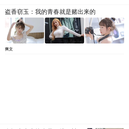
业部部长翁萨坤会面时表示，有意投资柬埔
盗香窃玉：我的青春就是赌出来的
寨水产养殖业，复制潜江小龙虾养殖加工模
式，并带动相关产品加工制造发展。
除此之外，还有不少经验丰富的潜江龙虾养
殖户被外地的龙虾养殖基地聘请到当地当资
爽文
深技术员。
支持企业“走出去”，推动技术人才“走出
去”，这是潜江发展小龙虾产业的创新之举。
没有了“天花板”的限制，潜江虾、稻产业拥
有了更蓬勃的生命力。
“潜江龙虾，世界共享”。潜江，一只虾，一