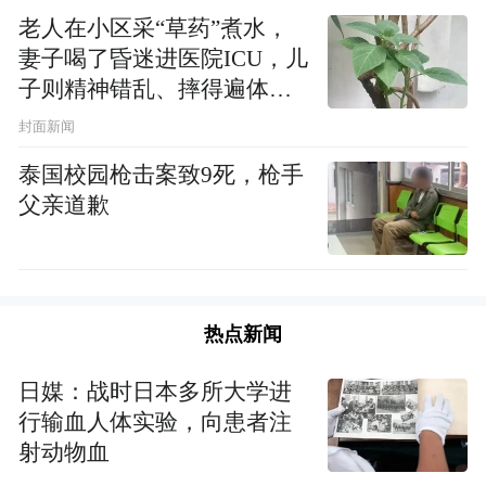
老人在小区采“草药”煮水，
5月20日晚，第三届香港潜江龙虾节在香港尖
妻子喝了昏迷进医院ICU，儿
子则精神错乱、摔得遍体鳞
沙咀会堂开幕，逾千名香港市民体验到潜江
伤
封面新闻
龙虾的独特魅力。
泰国校园枪击案致9死，枪手
父亲道歉
热点新闻
日媒：战时日本多所大学进
行输血人体实验，向患者注
射动物血