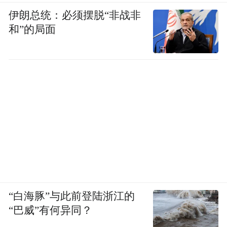
务平台推广应用“潜江龙虾”二维码，提升“潜
伊朗总统：必须摆脱“非战非
和”的局面
江龙虾”社会公认度、知名度和美誉度。
去年6月，在第二届中国（潜江）国际龙虾·
虾稻产业博览会暨第九届湖北（潜江）龙虾
“白海豚”与此前登陆浙江的
“巴威”有何异同？
节上，嘉鱼县、赤壁市等9个地方、企业与潜