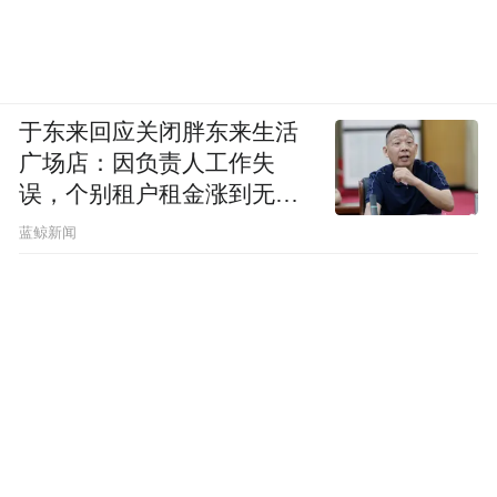
于东来回应关闭胖东来生活
广场店：因负责人工作失
误，个别租户租金涨到无法
想象
蓝鲸新闻
高产量，为潜江龙虾出口打下坚实基础。
2018年，潜江虾稻共作面积已达75万亩，建
成了13个万亩和60个千亩集中连片虾稻共作
标准化生态种养基地，形成了布局合理、集
中连片、产销功能齐全的养殖新格局，为潜
江龙虾加工出口提供了丰富货源。