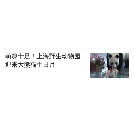
路看、一路比、一路思索。通过项目拉练，
大家找差距、找问题、更是找答案，找到如
何实现高质量发展的答案。
“不忘初心、牢记使命，务实重行、拼搏赶
超。进一步强化定力，增强信心；居安思
萌趣十足！上海野生动物园
危，奋力攻坚；担当作为，落地见效；赏罚
迎来大熊猫生日月
分明，激发活力，推动全市经济社会高质量
发展再上新台阶，以优异的成绩向新中国成
立70周年献礼！”吴祖云掷地有声地说。
以拉练比出发展的新速度，坚定加快发展的
信心，点燃全域振兴的新引擎。