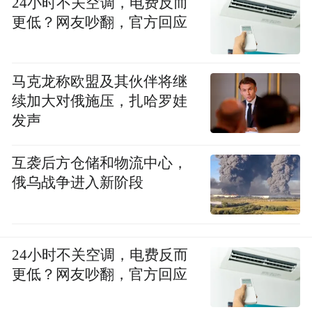
24小时不关空调，电费反而
“我们先后对接深圳维也纳、浙江力邦、广东
更低？网友吵翻，官方回应
忠华、上海绿地集团等，办事处正在调度的
10个三产项目中，3个在建，3个签约，4个在
谈；4个转型升级工业项目中，2个竣工，2个
马克龙称欧盟及其伙伴将继
续加大对俄施压，扎哈罗娃
在谈。”园林办事处党委书记吴纯羽介绍说。
发声
紧邻的杨市办事处，在打造现代物流产业集
互袭后方仓储和物流中心，
聚区，补齐产业发展短板上也是一路快马加
俄乌战争进入新阶段
鞭。
24小时不关空调，电费反而
更低？网友吵翻，官方回应