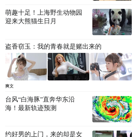
表示赞赏，所有参与拉练的人员也对这样的
萌趣十足！上海野生动物园
环境赞不绝口。
迎来大熊猫生日月
盗香窃玉：我的青春就是赌出来的
爽文
台风“白海豚”直奔华东沿
海！最新轨迹预测
“该项目总投资3.42亿元，占地面积10.1104平
约好男的上门，来的却是女