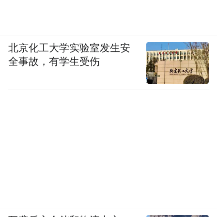
同时，园区还利用现有优势，大力发展纺
织、拉链、纽扣等上下游企业和仓储、物
流、包装等配套企业，着力形成完整的服装
北京化工大学实验室发生安
产业链。
全事故，有学生受伤
下一步，该园区将围绕“一区四中心”进行规
划建设，计划在2020年6月，形成集“生产经
营区、办公商务中心、销售展示中心、物流
仓储中心、生活娱乐中心”为一体，总投资达
3亿，从业人员2000人，年产值10亿元，税收
2000万元的全能产业园。
中国虾谷·小龙虾交易中心内人声鼎沸，交易
中心建筑面积3.6万平方米，已入驻大小商户