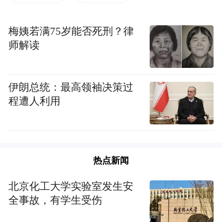
项目建设集中拉练活动中，一个个施工现场
热火朝天，一个个工厂车间机器轰鸣，一个
梅姨若满75岁能否死刑？律
个建设项目加快推进……四大聚集区错位发
师解读
展的格局已然形成，协同发展的效益初步显
现，竞相发展的劲头活力十足。
伊朗总统：最高领袖决策过
嬗变有力度
程遭人利用
犹记得今年3月，市委书记吴祖云调研全市教
育工作时，面对大班额现状，他坐到座位上
热点新闻
体验狭窄空间的情景。4个月后，在园林办事
处华中师范大学潜江附属中学项目现场，明
北京化工大学实验室发生安
亮的教室、宽敞的座位、先进的教学设
全事故，有学生受伤
备……吴祖云对这样一流的学习条件和环境