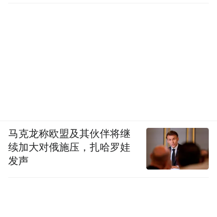
整个湖北潜网生态小龙虾产业园集团有限公
司（简称潜网集团）规划一期占地3000亩,建
筑面积约300亩,工程总投资约5.8亿元，建设
工期约5年。项目达产后，交易中心预计可服
务数百万亩稻虾田，年交易额突破100亿元，
带动农民年增收20万元以上，助推数10万农
民就业脱贫致富。
马克龙称欧盟及其伙伴将继
西片特色产业聚集区内各区镇处各展所长、
续加大对俄施压，扎哈罗娃
百花争鸣，牢牢把握住项目建设“牛鼻子”，
发声
结合各自优势，为后续发展提供源源不断的
动力支撑。
项目建设激情飞扬，竞相发展步履铿锵。一