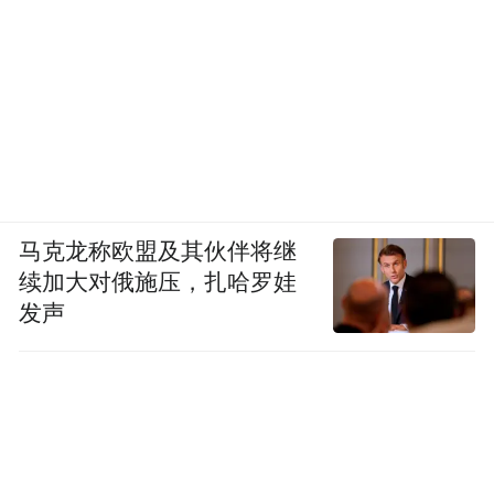
危险废水处置中心，固废处置类别可涵盖国
家固废名录中的29大类，建成后将是湖北省
第二大综合固废处置单位。
绿水青山就是金山银山。作为北片石化精炼
聚集区的“主战场”，潜江经济开发区·竹根滩
镇以全市项目集中开工活动为抓手，大力推
马克龙称欧盟及其伙伴将继
进项目建设，围绕主攻龙头企业、引进配套
续加大对俄施压，扎哈罗娃
企业、形成产业集聚，深度发展循环经济，
发声
继续做大产业底盘，上半年实现工业总产值
74.66亿元，规上工业增加值增速11.2%，招
商引资到位资金18.263亿元，税收2.04亿元。
转型有成效