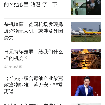
方米，可容纳学生3000人，建有教学楼、实
的？她心里“咯噔”了一下
验楼、学术报告厅、食堂、拓展中心、恒温
游泳池等，我们是按照国家级示范学校标准
杀机暗藏！德国机场发现携
建设。”该校相关负责人介绍说，教学楼、北
爆炸物无人机，或涉及外国
大门、实验楼、综合楼、中学宿舍楼、中学
势力
食堂等主体工程已进入收尾阶段，正在做后
期装修装饰。预计于7月底全部竣工，9月份
日元持续走弱，给我们什么
开学，首期招收学生360人。
样的机会？
秦朔的朋友圈
园林办事处作为中心城区，也是东片现代服
台当局拟联合毒油企业放宽
务聚集区“主阵地”，该处紧盯功能定位，主
致癌物标准，蒋万安：非常
动作为，由“占比高”进军“质量高”，全面实
离谱
施产业转型升级。