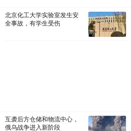
该公司年产15万方装配式建筑PC构件项目是
北京化工大学实验室发生安
贯彻落实绿色发展要求，实现建筑产业转型
全事故，有学生受伤
升级的高新技术产业项目。固定资产总投资2
亿元，占地面积125亩，新建车间2.75万平方
米。今年5月建成三条生产线，目前已形成年
产8万方生产规模。生产线采用国内先进的
PC构件生产设备，构件从模板制作安装、钢
筋加工到混凝土浇筑、养护的工艺全流程采
用全电脑自动化控制。
公司主要产品为PC构件叠合板、梁、柱、墙
板、楼梯等。项目达产后可实现年销售收入
互袭后方仓储和物流中心，
4.5亿元，年均上缴税金4000万元，年均净利
俄乌战争进入新阶段