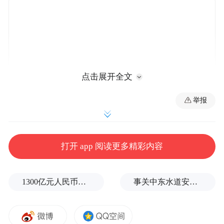
点击展开全文
举报
好成绩何以取得？“加快实施‘东进南扩、产
打开 app 阅读更多精彩内容
城融合，四区联动、全域振兴’发展战略，奋
力打造江汉平原振兴发展高质量示范区！”潜
江市委书记吴祖云如是说道。
1300亿元人民币，阿根廷：同中国延长5年货币互换协议
事关中东水道安全，沙特、埃及、土耳其、巴基斯坦外长举行会晤
项目是经济发展引擎。当天上午，全市半年