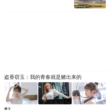
润6000万元，增加就业岗位200个。
这一项目也成为全市装配式建筑示范点工程
在全省进行展示和推广，是潜江在全省建筑
业转型升级的标杆项目。周矶办事处现已促
成天恩装配式建筑装饰材料生产基地项目和
钢结构装配式建筑项目选址落户绿色装配式
建设筑产业园，天恩钢构年产1万吨钢结构装
配式建筑项目通过会审。通过整合上述项
目，覆盖装配式建筑全产业链，建设立足湖
盗香窃玉：我的青春就是赌出来的
北、辐射全国的绿色装配式建筑产业集群。
发展有后劲
爽文