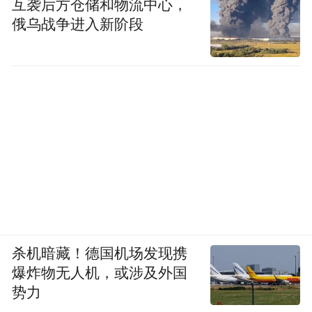
互袭后方仓储和物流中心，
600家，直接带动2万人就业。该中心集收购
俄乌战争进入新阶段
批发、检验检疫、分栋中心、信息发布、大
数据于一体，项目建成后，日均交易高可达
1500万吨。
杀机暗藏！德国机场发现携
爆炸物无人机，或涉及外国
势力