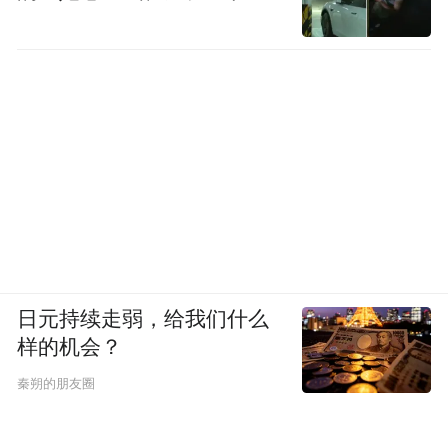
底色有新绿
“这是年处置8万吨工业废物资源化循环利用
项目，是园区基础设施配套项目，总投资5亿
元，占地97.16亩，项目投产后形成年处置工
业废弃物8万吨的生产能力。”潜江经济开发
区·竹根滩镇工委副书记、镇长胡军华介绍
说，截至目前已完成投资3亿元，辅助设施建
设进行中，已完成一期整体形象进度85%，
日元持续走弱，给我们什么
预计9月底试生产。
样的机会？
项目投资方潜江东园深蓝环保科技有限公司
秦朔的朋友圈
是一家大型综合固废处置企业和潜江市规划