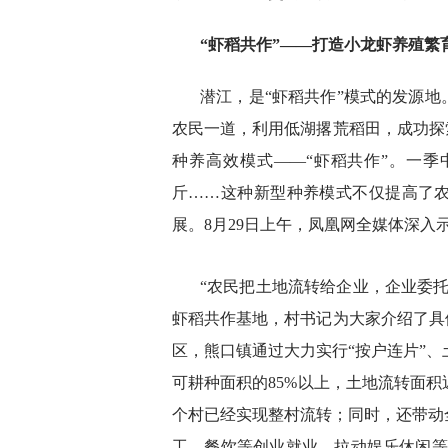
“虾稻共作”——打造小龙虾养殖繁
潜江，是“虾稻共作”模式的发源地。
农民一道，利用低湖撂荒稻田，成功探
种养高效模式——“虾稻共作”。一
斤……这种新型种养模式不仅提高了
展。8月29日上午，凤凰网全媒体深入
“农民把土地流转给企业，企业委
虾稻共作基地，村书记为大家介绍了具
区，熊口镇通过大力实行“按户连片”、
可耕种面积的85%以上，土地流转面积
个村已经实现整村流转；同时，还带动
工、餐饮等创业就业，拉动娱乐休闲等