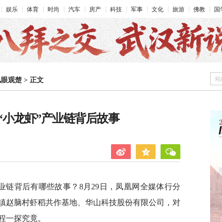
娱乐
体育
时尚
汽车
房产
科技
军事
文化
旅游
佛教
国
站
凤眼观楚
>
正文
“小龙虾”产业链背后故事
业链背后有哪些故事？8月29日，凤凰网全媒体行分
镇赵脑村虾稻共作基地、华山科技股份有限公司，对
程一探究竟。