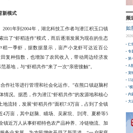
育新模式
频
如
2001年到2004年，湖北科技工作者与潜江积玉口镇
2026
索出了“虾稻连作”模式，而后逐渐发展为现在的生态
仁
季中稻一季虾，据数据显示，亩产小龙虾可达近百公
专
农田复种指数，也增加了农民收入，带动周边经济发
第
A
示范基地，与“虾稻共作”来了一次“亲密接触”。
宠
1
托合作社等进行管理和社会化运作。”在熊口镇赵脑村
“
体情况。据悉，作为潜江“虾稻共作”的发源地和核心
内
大
土地流转，发展“虾稻共作”面积7.9万亩，占到了全镇
近4万亩，其中赵脑、瞄场、吴家垸、剅湾、夏桥等5
全镇近万人从事虾稻特色农产品种养、冷链物流、加
服务业发展，为农民增收开辟了新渠道。“一户家庭