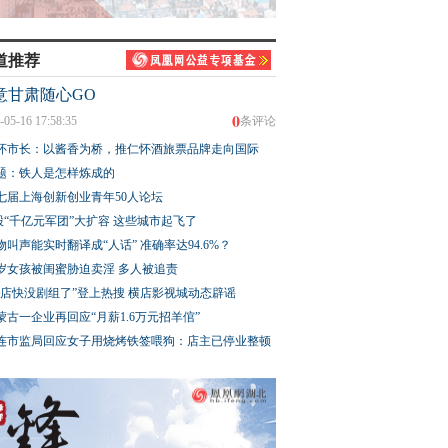
道推荐
意甘肃随心GO
0
-05-16 17:58:35
条评论
怀市长：以酱香为桥，推仁怀酒旅票品牌走向国际
题：铁人是怎样炼成的
七届上海创新创业青年50人论坛
股“千亿元军团”大扩容 这些城市起飞了
物叫声能实时翻译成“人话” 准确率达94.6%？
3岁女孩被闺蜜胁迫卖淫 多人被追责
横店快没剧组了”登上热搜 横店影视城动态辟谣
蒙古一企业再回应“月薪1.6万元招羊倌”
连市监局回应女子用烧烤铁签喂狗：店主已停业整顿