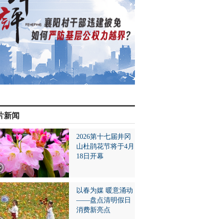
片新闻
2026第十七届井冈
山杜鹃花节将于4月
18日开幕
以春为媒 暖意涌动
——盘点清明假日
消费新亮点