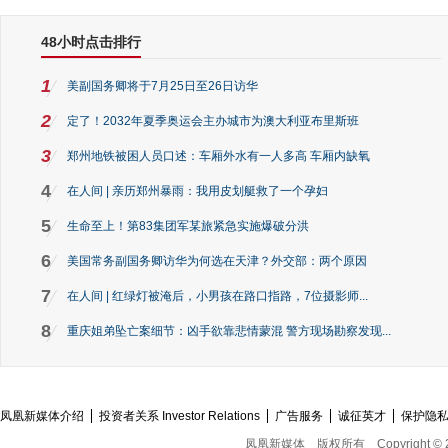
48小时点击排行
1
美副国务卿将于7月25日至26日访华
2
定了！2032年夏季奥运会主办城市为澳大利亚布里斯班
3
郑州地铁被困人员口述：车厢外水有一人多高 车厢内缺氧
4
在人间 | 亲历郑州暴雨：我用皮划艇救了一个孕妇
5
生命至上！第83集团军某旅紧急实施爆破分洪
6
美国常务副国务卿访华为何选在天津？外交部：两个原因
7
在人间 | 红绿灯被淹后，小男孩在路口指路，7位摄影师...
8
重庆姐弟坠亡案细节：凶手欲靠悲情蒙混 警方现场勘察发现...
凤凰新媒体介绍
投资者关系 Investor Relations
广告服务
诚征英才
保护隐
凤凰新媒体
版权所有
Copyright © 