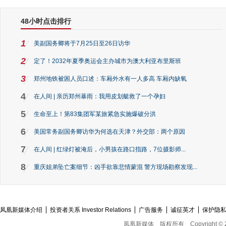
48小时点击排行
1
美副国务卿将于7月25日至26日访华
2
定了！2032年夏季奥运会主办城市为澳大利亚布里斯班
3
郑州地铁被困人员口述：车厢外水有一人多高 车厢内缺氧
4
在人间 | 亲历郑州暴雨：我用皮划艇救了一个孕妇
5
生命至上！第83集团军某旅紧急实施爆破分洪
6
美国常务副国务卿访华为何选在天津？外交部：两个原因
7
在人间 | 红绿灯被淹后，小男孩在路口指路，7位摄影师...
8
重庆姐弟坠亡案细节：凶手欲靠悲情蒙混 警方现场勘察发现...
凤凰新媒体介绍
投资者关系 Investor Relations
广告服务
诚征英才
保护隐
凤凰新媒体
版权所有
Copyright © 