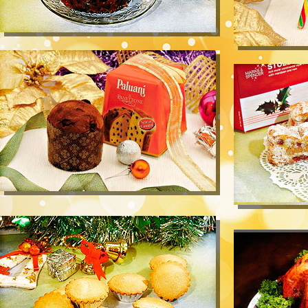
该像个包裹着婴
征，也变成意大利人的圣诞美食。
槽诞生的一刻。
百果馅饼：给圣诞老人宵夜
据说老一辈的英国家庭在平安夜临睡前，会准备
火鸡：印第安
好免治馅饼和牛奶，给来派送礼物的圣诞老人以
在公元1600
作回礼，然后才轮到自己品尝，这样来年就可以
逃到美国普利茅
行好运。时至今日，就算再没多少人会为圣诞老
过难关。翌年丰
人准备宵夜，百果馅饼依然是必吃的传统甜品。
安人便带同当地
鸡逐渐成为当地