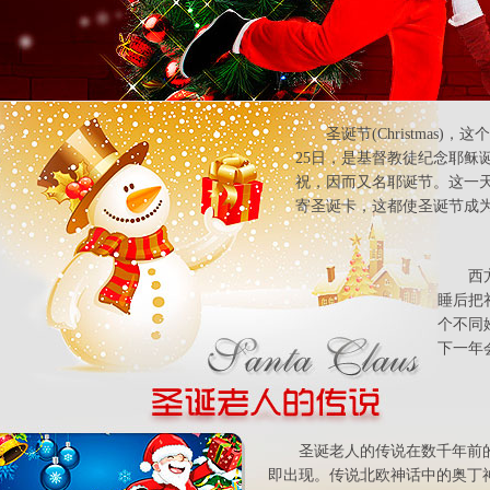
圣诞节(Christmas
25日，是基督教徒纪念耶稣
祝，因而又名耶诞节。这一
寄圣诞卡，这都使圣诞节成
西
睡后把
个不同
下一年
圣诞老人的传说在数千年前
即出现。传说北欧神话中的奥丁