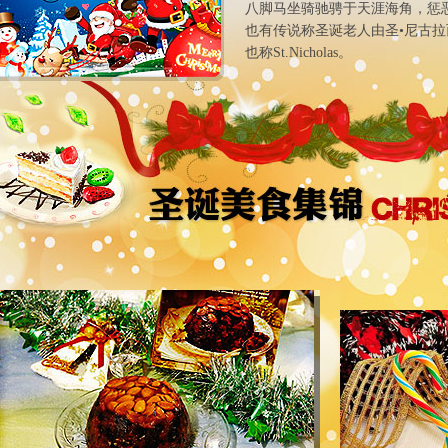
八脚马坐骑驰骋于天涯海角，惩
也有传说称圣诞老人由圣•尼古
也称St.Nicholas。
干果布丁：为全家带来好运
士的糖：纪念
1714年，家家户户都会自制布丁，一家人轮流以
士的糖其实应该叫
逆时针方向搅拌材料，同时放入一些代表幸运的
由一位基督徒糖
银饰物，隔水蒸七小时，食用前淋上白兰地再点
生。“J”代表
火，火未熄前就要分好给各人，那么来年大家就
红色纹代表赎罪
会顺顺利利了。
给人类“生命的
Panettone：幸福快乐象征
杏仁面包：德
话说十五世纪有位厨师Toino，他的女儿即将嫁
传统德国圣诞面
给贵族青年，于是他想焗一个特别的蛋糕作为礼
现，传说圣母玛
物，当时正值冬天，他便用腌过的蜜饯代替鲜果
方三博士，所以
来焗蛋糕，大受欢迎，后来更成为幸福快乐的象