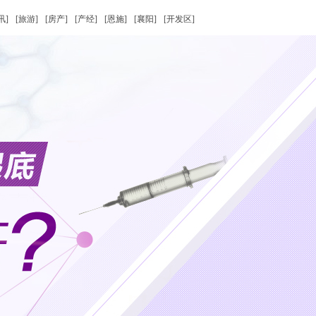
讯]
[旅游]
[房产]
[产经]
[恩施]
[襄阳]
[开发区]