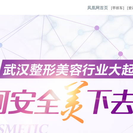
凤凰网首页
[早班车]
[资