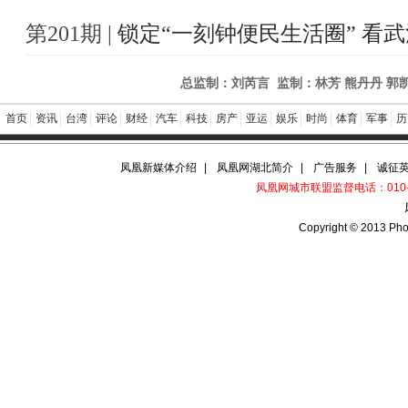
第201期 |
锁定“一刻钟便民生活圈” 看武
总监制：刘芮言 监制：林芳 熊丹丹 郭
首页
资讯
台湾
评论
财经
汽车
科技
房产
亚运
娱乐
时尚
体育
军事
历
凤凰新媒体介绍
|
凤凰网湖北简介
|
广告服务
|
诚征
凤凰网城市联盟监督电话：010-60
Copyright © 2013 Pho