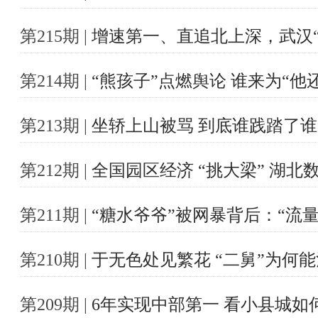
第215期 |
增速第一、直追北上深，武汉“
第214期 |
“熊孩子”点燃舆论 谁来为“他
第213期 |
坐轿上山被骂 到底谁践踏了
第212期 |
全国园区经济 “挑大梁” 湖
第211期 |
“糖水爷爷”被网暴背后：“流
第210期 |
于无色处见繁花 “二舅”为何能
第209期 |
6年实现中部第一 看小县城如