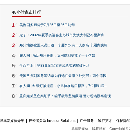
48小时点击排行
1
美副国务卿将于7月25日至26日访华
2
定了！2032年夏季奥运会主办城市为澳大利亚布里斯班
3
郑州地铁被困人员口述：车厢外水有一人多高 车厢内缺氧
4
在人间 | 亲历郑州暴雨：我用皮划艇救了一个孕妇
5
生命至上！第83集团军某旅紧急实施爆破分洪
6
美国常务副国务卿访华为何选在天津？外交部：两个原因
7
在人间 | 红绿灯被淹后，小男孩在路口指路，7位摄影师...
8
重庆姐弟坠亡案细节：凶手欲靠悲情蒙混 警方现场勘察发现...
凤凰新媒体介绍
投资者关系 Investor Relations
广告服务
诚征英才
保护隐
凤凰新媒体
版权所有
Copyright © 