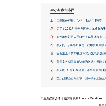
48小时点击排行
1
美副国务卿将于7月25日至26日访华
2
定了！2032年夏季奥运会主办城市为
3
郑州地铁被困人员口述：车厢外水有一
4
在人间 | 亲历郑州暴雨：我用皮划艇救
5
生命至上！第83集团军某旅紧急实施爆
6
美国常务副国务卿访华为何选在天津？
7
在人间 | 红绿灯被淹后，小男孩在路口指
8
重庆姐弟坠亡案细节：凶手欲靠悲情蒙混 
凤凰新媒体介绍
投资者关系 Investor Relations
凤凰