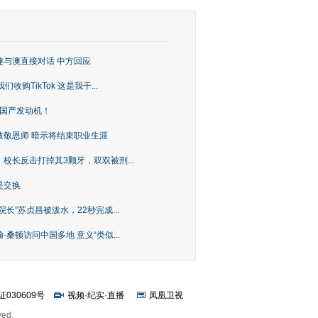
趣与澳直接对话 中方回应
购TikTok 这是我干...
上国产发动机！
致敬恩师 暗示将结束职业生涯
校长反击打掉其3颗牙，双双被刑...
是交换
长”苏贞昌被泼水，22秒完成...
桑顿访问中国多地 意义“类似...
证030609号
视频
·
纪实
·
直播
凤凰卫视
ved.