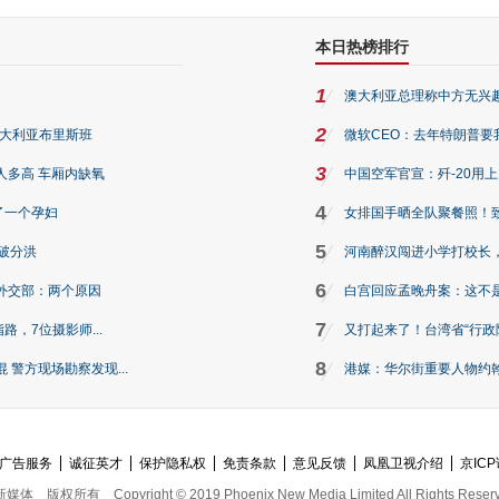
本日热榜排行
1
澳大利亚总理称中方无兴
2
澳大利亚布里斯班
微软CEO：去年特朗普要我们收
3
人多高 车厢内缺氧
中国空军官宣：歼-20用
4
了一个孕妇
女排国手晒全队聚餐照！
5
破分洪
河南醉汉闯进小学打校长，
6
外交部：两个原因
白宫回应孟晚舟案：这不
7
路，7位摄影师...
又打起来了！台湾省“行政院
8
警方现场勘察发现...
港媒：华尔街重要人物约翰·
广告服务
诚征英才
保护隐私权
免责条款
意见反馈
凤凰卫视介绍
京ICP
新媒体
版权所有
Copyright © 2019 Phoenix New Media Limited All Rights Reser