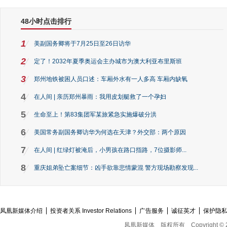
48小时点击排行
1
美副国务卿将于7月25日至26日访华
2
定了！2032年夏季奥运会主办城市为澳大利亚布里斯班
3
郑州地铁被困人员口述：车厢外水有一人多高 车厢内缺氧
4
在人间 | 亲历郑州暴雨：我用皮划艇救了一个孕妇
5
生命至上！第83集团军某旅紧急实施爆破分洪
6
美国常务副国务卿访华为何选在天津？外交部：两个原因
7
在人间 | 红绿灯被淹后，小男孩在路口指路，7位摄影师...
8
重庆姐弟坠亡案细节：凶手欲靠悲情蒙混 警方现场勘察发现...
凤凰新媒体介绍
投资者关系 Investor Relations
广告服务
诚征英才
保护隐
凤凰新媒体
版权所有
Copyright © 