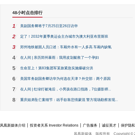
48小时点击排行
1
美副国务卿将于7月25日至26日访华
2
定了！2032年夏季奥运会主办城市为澳大利亚布里斯班
3
郑州地铁被困人员口述：车厢外水有一人多高 车厢内缺氧
4
在人间 | 亲历郑州暴雨：我用皮划艇救了一个孕妇
5
生命至上！第83集团军某旅紧急实施爆破分洪
6
美国常务副国务卿访华为何选在天津？外交部：两个原因
7
在人间 | 红绿灯被淹后，小男孩在路口指路，7位摄影师...
8
重庆姐弟坠亡案细节：凶手欲靠悲情蒙混 警方现场勘察发现...
凤凰新媒体介绍
投资者关系 Investor Relations
广告服务
诚征英才
保护隐
凤凰新媒体
版权所有
Copyright © 