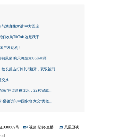
趣与澳直接对话 中方回应
购TikTok 这是我干...
上国产发动机！
致敬恩师 暗示将结束职业生涯
校长反击打掉其3颗牙，双双被刑...
是交换
长”苏贞昌被泼水，22秒完成...
桑顿访问中国多地 意义“类似...
证030609号
视频
·
纪实
·
直播
凤凰卫视
ved.