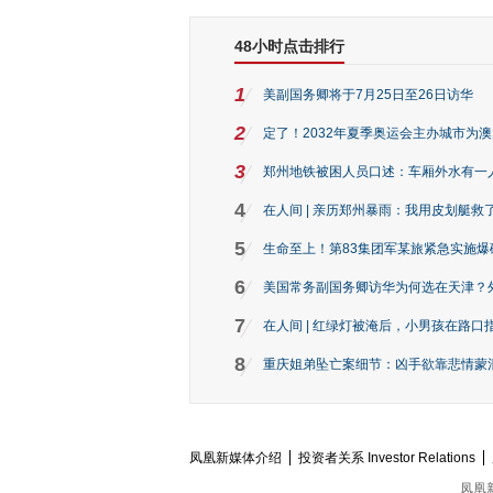
48小时点击排行
1
美副国务卿将于7月25日至26日访华
2
定了！2032年夏季奥运会主办城市为
3
郑州地铁被困人员口述：车厢外水有一
4
在人间 | 亲历郑州暴雨：我用皮划艇救
5
生命至上！第83集团军某旅紧急实施爆
6
美国常务副国务卿访华为何选在天津？
7
在人间 | 红绿灯被淹后，小男孩在路口指
8
重庆姐弟坠亡案细节：凶手欲靠悲情蒙混 
凤凰新媒体介绍
投资者关系 Investor Relations
凤凰