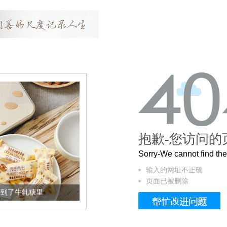
抱歉-您访问的
Sorry-We cannot find t
输入的网址不正确
页面已被删除
牛轧糖里
被列入佛家七宝的它到底有多美？