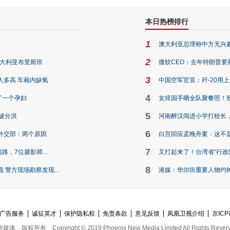
本日热榜排行
1
澳大利亚总理称中方无兴
2
澳大利亚布里斯班
微软CEO：去年特朗普要我们收
3
人多高 车厢内缺氧
中国空军官宣：歼-20用
4
了一个孕妇
女排国手晒全队聚餐照！
5
破分洪
河南醉汉闯进小学打校长，
6
外交部：两个原因
白宫回应孟晚舟案：这不
7
路，7位摄影师...
又打起来了！台湾省“行政院
8
警方现场勘察发现...
港媒：华尔街重要人物约翰·
广告服务
诚征英才
保护隐私权
免责条款
意见反馈
凤凰卫视介绍
京ICP
新媒体
版权所有
Copyright © 2019 Phoenix New Media Limited All Rights Reser