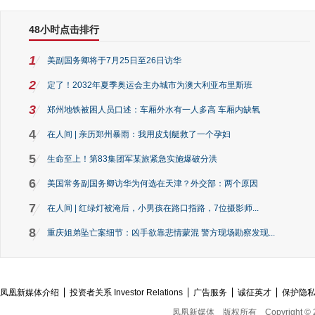
48小时点击排行
1
美副国务卿将于7月25日至26日访华
2
定了！2032年夏季奥运会主办城市为澳大利亚布里斯班
3
郑州地铁被困人员口述：车厢外水有一人多高 车厢内缺氧
4
在人间 | 亲历郑州暴雨：我用皮划艇救了一个孕妇
5
生命至上！第83集团军某旅紧急实施爆破分洪
6
美国常务副国务卿访华为何选在天津？外交部：两个原因
7
在人间 | 红绿灯被淹后，小男孩在路口指路，7位摄影师...
8
重庆姐弟坠亡案细节：凶手欲靠悲情蒙混 警方现场勘察发现...
凤凰新媒体介绍
投资者关系 Investor Relations
广告服务
诚征英才
保护隐
凤凰新媒体
版权所有
Copyright © 