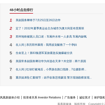
48小时点击排行
1
美副国务卿将于7月25日至26日访华
2
定了！2032年夏季奥运会主办城市为澳大利亚布里斯班
3
郑州地铁被困人员口述：车厢外水有一人多高 车厢内缺氧
4
在人间 | 亲历郑州暴雨：我用皮划艇救了一个孕妇
5
生命至上！第83集团军某旅紧急实施爆破分洪
6
美国常务副国务卿访华为何选在天津？外交部：两个原因
7
在人间 | 红绿灯被淹后，小男孩在路口指路，7位摄影师...
8
重庆姐弟坠亡案细节：凶手欲靠悲情蒙混 警方现场勘察发现...
凤凰新媒体介绍
投资者关系 Investor Relations
广告服务
诚征英才
保护隐
凤凰新媒体
版权所有
Copyright © 