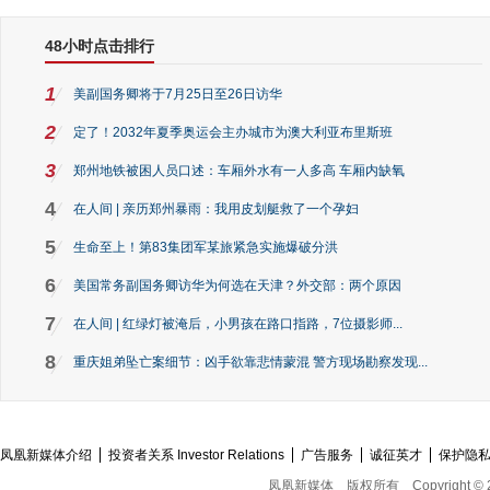
48小时点击排行
1
美副国务卿将于7月25日至26日访华
2
定了！2032年夏季奥运会主办城市为澳大利亚布里斯班
3
郑州地铁被困人员口述：车厢外水有一人多高 车厢内缺氧
4
在人间 | 亲历郑州暴雨：我用皮划艇救了一个孕妇
5
生命至上！第83集团军某旅紧急实施爆破分洪
6
美国常务副国务卿访华为何选在天津？外交部：两个原因
7
在人间 | 红绿灯被淹后，小男孩在路口指路，7位摄影师...
8
重庆姐弟坠亡案细节：凶手欲靠悲情蒙混 警方现场勘察发现...
凤凰新媒体介绍
投资者关系 Investor Relations
广告服务
诚征英才
保护隐
凤凰新媒体
版权所有
Copyright © 