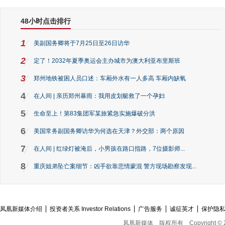
48小时点击排行
1
美副国务卿将于7月25日至26日访华
2
定了！2032年夏季奥运会主办城市为澳大利亚布里斯班
3
郑州地铁被困人员口述：车厢外水有一人多高 车厢内缺氧
4
在人间 | 亲历郑州暴雨：我用皮划艇救了一个孕妇
5
生命至上！第83集团军某旅紧急实施爆破分洪
6
美国常务副国务卿访华为何选在天津？外交部：两个原因
7
在人间 | 红绿灯被淹后，小男孩在路口指路，7位摄影师...
8
重庆姐弟坠亡案细节：凶手欲靠悲情蒙混 警方现场勘察发现...
凤凰新媒体介绍
投资者关系 Investor Relations
广告服务
诚征英才
保护隐
凤凰新媒体
版权所有
Copyright © 