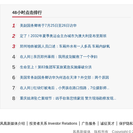
48小时点击排行
1
美副国务卿将于7月25日至26日访华
2
定了！2032年夏季奥运会主办城市为澳大利亚布里斯班
3
郑州地铁被困人员口述：车厢外水有一人多高 车厢内缺氧
4
在人间 | 亲历郑州暴雨：我用皮划艇救了一个孕妇
5
生命至上！第83集团军某旅紧急实施爆破分洪
6
美国常务副国务卿访华为何选在天津？外交部：两个原因
7
在人间 | 红绿灯被淹后，小男孩在路口指路，7位摄影师...
8
重庆姐弟坠亡案细节：凶手欲靠悲情蒙混 警方现场勘察发现...
凤凰新媒体介绍
投资者关系 Investor Relations
广告服务
诚征英才
保护隐
凤凰新媒体
版权所有
Copyright © 