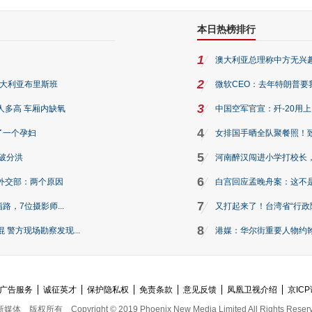
本日热榜排行
1
澳大利亚总理称中方无兴
2
澳大利亚布里斯班
微软CEO：去年特朗普要我们收
3
人多高 车厢内缺氧
中国空军官宣：歼-20用
4
了一个孕妇
女排国手晒全队聚餐照！
5
破分洪
河南醉汉闯进小学打校长，
6
外交部：两个原因
白宫回应孟晚舟案：这不
7
路，7位摄影师...
又打起来了！台湾省“行政院
8
警方现场勘察发现...
港媒：华尔街重要人物约翰·
广告服务
诚征英才
保护隐私权
免责条款
意见反馈
凤凰卫视介绍
京ICP
新媒体
版权所有
Copyright © 2019 Phoenix New Media Limited All Rights Reser