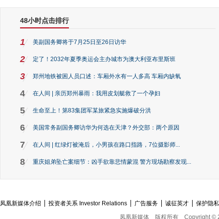
48小时点击排行
1
美副国务卿将于7月25日至26日访华
2
定了！2032年夏季奥运会主办城市为澳大利亚布里斯班
3
郑州地铁被困人员口述：车厢外水有一人多高 车厢内缺氧
4
在人间 | 亲历郑州暴雨：我用皮划艇救了一个孕妇
5
生命至上！第83集团军某旅紧急实施爆破分洪
6
美国常务副国务卿访华为何选在天津？外交部：两个原因
7
在人间 | 红绿灯被淹后，小男孩在路口指路，7位摄影师...
8
重庆姐弟坠亡案细节：凶手欲靠悲情蒙混 警方现场勘察发现...
凤凰新媒体介绍
投资者关系 Investor Relations
广告服务
诚征英才
保护隐
凤凰新媒体
版权所有
Copyright © 