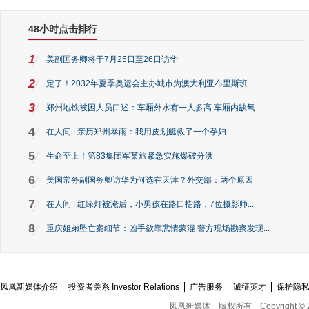
48小时点击排行
1
美副国务卿将于7月25日至26日访华
2
定了！2032年夏季奥运会主办城市为澳大利亚布里斯班
3
郑州地铁被困人员口述：车厢外水有一人多高 车厢内缺氧
4
在人间 | 亲历郑州暴雨：我用皮划艇救了一个孕妇
5
生命至上！第83集团军某旅紧急实施爆破分洪
6
美国常务副国务卿访华为何选在天津？外交部：两个原因
7
在人间 | 红绿灯被淹后，小男孩在路口指路，7位摄影师...
8
重庆姐弟坠亡案细节：凶手欲靠悲情蒙混 警方现场勘察发现...
凤凰新媒体介绍
投资者关系 Investor Relations
广告服务
诚征英才
保护隐
凤凰新媒体
版权所有
Copyright © 