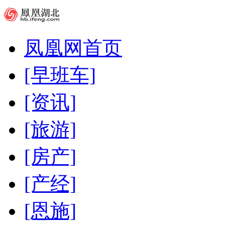
凤凰网首页
[早班车]
[资讯]
[旅游]
[房产]
[产经]
[恩施]