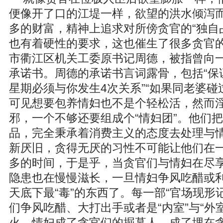
便像开了口的江堤一样，欲望的洪水倾泻
多的财富，精神上追求对所傍贪官的“独自
也有着硬性的要求，这也催生了很多贪官
市衢江区机关工委原书记周德，被指曾向一
承诺书。周德的承诺书言词露骨，包括“保证
星期必须与你发生4次关系”“如果同老婆碰
可见想要包养情妇也不是个轻松活，然而
邪，一个不够还要组成个“情妇团”。他们
品，完全秉承着消费主义的态度去处理与
新厌旧，贪得无厌的习性不可能让他们在
多的时间，于是乎，当贪官们与情妇在尽
隐患也在慢慢滋长，一旦情妇争风吃醋或
天底下最“毒”的东西了。每一部“官场现形
们争风吃醋、大打出手或者是“内室”与“外
火。情妇成了贪官们的掘墓人，成了埋在贪