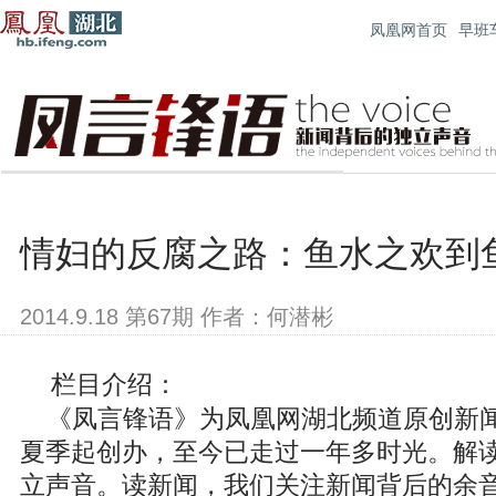
凤凰网首页
早班
情妇的反腐之路：鱼水之欢到
2014.9.18 第67期 作者：何潜彬
栏目介绍：
《凤言锋语》为凤凰网湖北频道原创新闻
夏季起创办，至今已走过一年多时光。解
立声音。读新闻，我们关注新闻背后的余