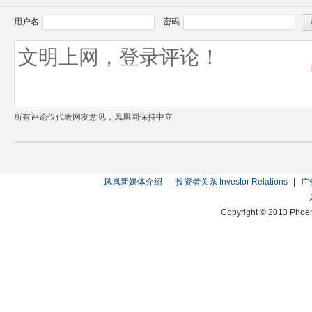
用户名
密码
所有评论仅代表网友意见，凤凰网保持中立
凤凰新媒体介绍
|
投资者关系 Investor Relations
|
广
Copyright © 2013 Phoen