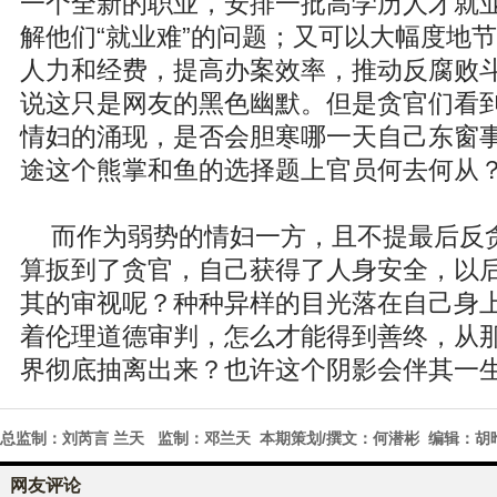
一个全新的职业，安排一批高学历人才就
解他们“就业难”的问题；又可以大幅度地
人力和经费，提高办案效率，推动反腐败
说这只是网友的黑色幽默。但是贪官们看
情妇的涌现，是否会胆寒哪一天自己东窗
途这个熊掌和鱼的选择题上官员何去何从
而作为弱势的情妇一方，且不提最后反
算扳到了贪官，自己获得了人身安全，以
其的审视呢？种种异样的目光落在自己身
着伦理道德审判，怎么才能得到善终，从
界彻底抽离出来？也许这个阴影会伴其一
总监制：刘芮言 兰天 监制：邓兰天 本期策划/撰文：何潜彬 编辑：胡
网友评论