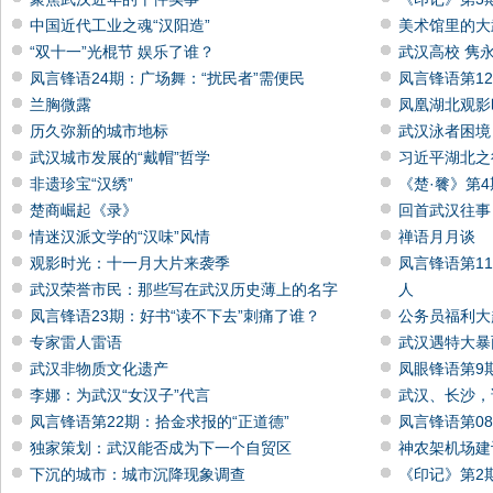
中国近代工业之魂“汉阳造”
美术馆里的大
“双十一”光棍节 娱乐了谁？
武汉高校 隽
凤言锋语24期：广场舞：“扰民者”需便民
凤言锋语第1
兰胸微露
凤凰湖北观影
历久弥新的城市地标
武汉泳者困境
武汉城市发展的“戴帽”哲学
习近平湖北之
非遗珍宝“汉绣”
《楚·餮》第
楚商崛起《录》
回首武汉往事
情迷汉派文学的“汉味”风情
禅语月月谈
观影时光：十一月大片来袭季
凤言锋语第1
武汉荣誉市民：那些写在武汉历史薄上的名字
人
凤言锋语23期：好书“读不下去”刺痛了谁？
公务员福利大
专家雷人雷语
武汉遇特大暴
武汉非物质文化遗产
凤眼锋语第9
李娜：为武汉“女汉子”代言
武汉、长沙，
凤言锋语第22期：拾金求报的“正道德”
凤言锋语第0
独家策划：武汉能否成为下一个自贸区
神农架机场建
下沉的城市：城市沉降现象调查
《印记》第2