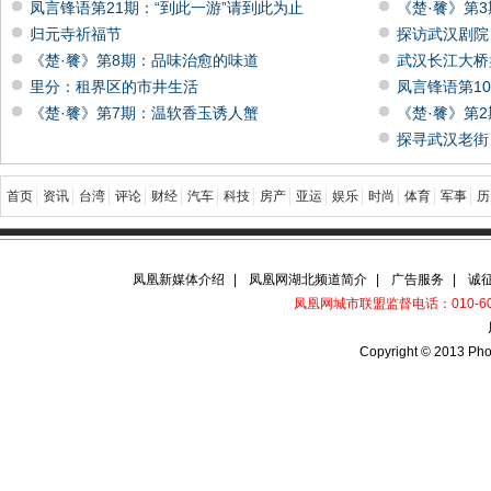
凤言锋语第21期：“到此一游”请到此为止
《楚·餮》第
归元寺祈福节
探访武汉剧院
《楚·餮》第8期：品味治愈的味道
武汉长江大桥
里分：租界区的市井生活
凤言锋语第1
《楚·餮》第7期：温软香玉诱人蟹
《楚·餮》第
探寻武汉老街
首页
资讯
台湾
评论
财经
汽车
科技
房产
亚运
娱乐
时尚
体育
军事
历
凤凰新媒体介绍
|
凤凰网湖北频道简介
|
广告服务
|
诚
凤凰网城市联盟监督电话：010-6067
Copyright © 2013 Pho