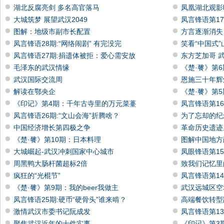
湖北反腐亮剑 多名高官落马
凤凰湖北观影
大城筑梦 展望武汉2049
凤言锋语第1
图解：地级市副市长配置
方言逐渐消失
凤言锋语28期:“网络闹剧” 有完没完
笑看“中国式
凤言锋语27期:捐遗体被拒：爱心需安放
东方芝加哥 
毛泽东的武汉情缘
《楚·餮》第
武汉国际交流周
恩施三十年辉
解读在鄂央企
《楚·餮》第
《印记》第4期：千年古寺里的万元菜薹
凤言锋语第1
凤言锋语26期:“文山会海”折腾啥？
为了忘却的纪
中国经济增长第四极之争
革命历史遗迹
《楚·餮》第10期：日本料理
图解中国地方
大城崛起-武汉冲刺国家中心城市
凤眼锋语第1
周黑鸭大肠杆菌超标2倍
致我们记忆里
疯狂的“光棍节”
凤言锋语第1
《楚·餮》第9期：我的beer我做主
武汉远城区空
凤言锋语25期:硬币“硬骨头”谁来啃？
高端餐饮转型
激情武汉市委书记阮成发
凤言锋语第1
聚焦武汉近年的十件实事
《印记》第3