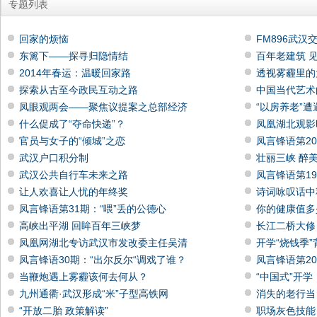
专题列表
回家的烦恼
FM896武汉
东篱下——探寻归隐情结
百年老建筑 
2014年春运：温暖回家路
透视雾霾里的
探索从古至今政民互动之路
中国当代艺术
凤眼观两会——聚焦议提案之总部经济
“以房养老”
什么促成了“夺命快递”？
凤凰湖北观影
官员与女子的“倾城”之恋
凤言锋语第2
武汉户口积分制
壮丽三峡 醉
武汉公共自行车未来之路
凤言锋语第1
让人欢喜让人忧的年终奖
诗词咏叹话中
凤言锋语第31期：“喂”丢的公德心
你的健康值多
高峡出平湖 回眸百年三峡梦
长江二桥大修
凤凰网湖北专访武汉市发改委主任吴清
开学“烧钱季
凤言锋语30期：“出尔反尔“调戏了谁？
凤言锋语第2
当鞭炮遇上雾霾该何去何从？
“中国式”开学
九州通衢·武汉形成“米”子型高铁网
消失的老行当
“开放二胎 政策解读”
职场灰色技能