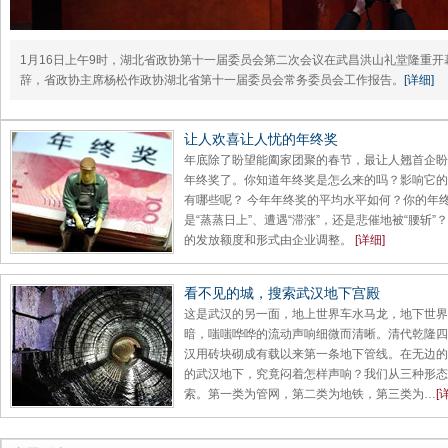
1月16日上午9时，湖北省政协第十一届委员会第二次会议在武昌洪山礼堂隆重
辞，省政协主席杨松作政协湖北省第十一届委员会常务委员会工作报告。
[详细]
让人欢喜让人忧的年终奖
年底除了盼望能阖家团聚的春节，最让人翘首企盼
年终奖了。你知道年终奖是怎么来的吗？影响它的
有哪些呢？ 今年年终奖的平均水平如何？你的年
是“蒸蒸日上”、遭遇“滞涨”，还是悲催地被“腰斩”
的发放额度和形式由企业调整。
[详细]
看不见的城，搜索武汉地下宫殿
这是武汉的另一面，地上世界车水马龙，地下世界
暗，嗤嗤哗哗的流动声响细微而清晰。清代乾隆四
汉用砖块砌成有载以来第一条地下管线。在无边的
的武汉地下，究竟闷着怎样声响？我们从三种形态
索。第一类为管网，第二类为地铁，第三类为…
[