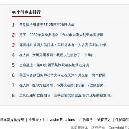
48小时点击排行
1
美副国务卿将于7月25日至26日访华
2
定了！2032年夏季奥运会主办城市为澳大利亚布里斯班
3
郑州地铁被困人员口述：车厢外水有一人多高 车厢内缺氧
4
在人间 | 亲历郑州暴雨：我用皮划艇救了一个孕妇
5
生命至上！第83集团军某旅紧急实施爆破分洪
6
美国常务副国务卿访华为何选在天津？外交部：两个原因
7
在人间 | 红绿灯被淹后，小男孩在路口指路，7位摄影师...
8
重庆姐弟坠亡案细节：凶手欲靠悲情蒙混 警方现场勘察发现...
凤凰新媒体介绍
投资者关系 Investor Relations
广告服务
诚征英才
保护隐
凤凰新媒体
版权所有
Copyright © 